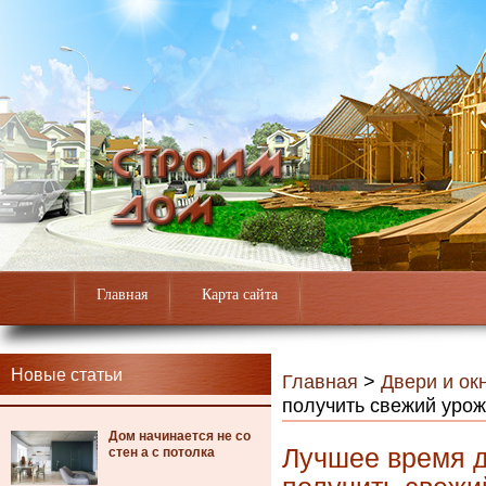
Главная
Карта сайта
Новые статьи
Главная
>
Двери и ок
получить свежий уро
Дом начинается не со
Лучшее время д
стен а с потолка