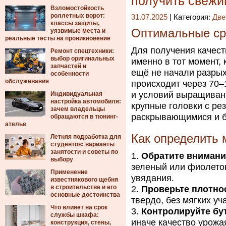
получить свежи
Взломостойкость
роллетных ворот:
31.07.2025
| Категория:
Две
классы защиты,
Оптимальные ср
уязвимые места и
реальные тесты на проникновение
Для получения качест
Ремонт спецтехники:
выбор оригинальных
именно в тот момент,
запчастей и
ещё не начали разрых
особенности
обслуживания
происходит через 70–
и условий выращивани
Индивидуальная
настройка автомобиля:
крупные головки с ре
зачем владельцы
раскрывающимися и б
обращаются в тюнинг-
ателье
Как определить 
Летняя подработка для
студентов: варианты
занятости и советы по
Обратите внимани
выбору
зеленый или фиолетов
Применение
увядания.
известнякового щебня
в строительстве и его
Проверьте плотно
основные достоинства
твердо, без мягких уч
Что влияет на срок
Контролируйте бу
службы шкафа:
иначе качество урожа
конструкция, стены,