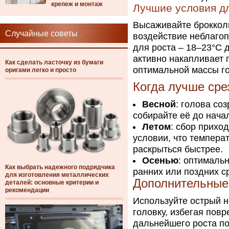
крепеж и монтаж
Лучшие условия д
Высаживайте броккол
Случайные советы
воздействие неблаго
для роста – 18–23°C 
активно накапливает 
Как сделать ласточку из бумаги
оптимальной массы го
оригами легко и просто
Когда лучше сре
Весной
: голова со
собирайте её до нача
Летом
: сбор прихо
условии, что темпера
раскрыться быстрее.
Осенью
: оптималь
Как выбрать надежного подрядчика
ранних или поздних с
для изготовления металлических
Дополнительные 
деталей: основные критерии и
рекомендации
Используйте острый н
головку, избегая пов
дальнейшего роста по