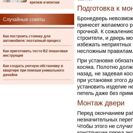
крепеж и монтаж
Подготовка к мо
Бронедверь невозможн
Случайные советы
принесет желаемого р
прочной. К сожалению
Как построить стоянку для
строители, и дверь м
автомобиля: поэтапный процесс
избежать неприятных 
несложным правилам
Как приготовить тесто В2 пошаговая
инструкция
При установке обязат
Как создать уютную обстановку в
косяка. Полотно долж
квартире при помоши уникального
назад, не задевая кос
дизайна
при установке этого 
установить изделие н
петель даже без прим
Монтаж двери
Перед окончанием раб
незначительных переп
Чтобы этого не случи
конструкции перед эк