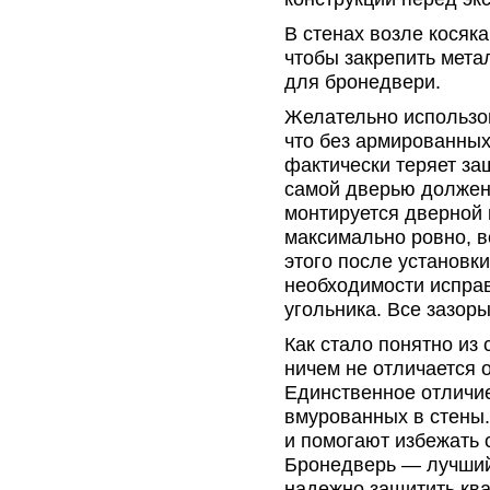
В стенах возле косяк
чтобы закрепить мета
для бронедвери.
Желательно использов
что без армированных
фактически теряет за
самой дверью должен 
монтируется дверной 
максимально ровно, в
этого после установк
необходимости испра
угольника. Все зазор
Как стало понятно из 
ничем не отличается 
Единственное отличи
вмурованных в стены
и помогают избежать 
Бронедверь — лучший
надежно защитить ква