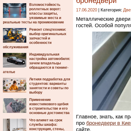
бронедвери
Взломостойкость
роллетных ворот:
17.06.2020
| Категория:
Две
классы защиты,
уязвимые места и
Металлические двери
реальные тесты на проникновение
гостей. Особой попул
Ремонт спецтехники:
выбор оригинальных
запчастей и
особенности
обслуживания
Индивидуальная
настройка автомобиля:
зачем владельцы
обращаются в тюнинг-
ателье
Летняя подработка для
студентов: варианты
занятости и советы по
выбору
Применение
известнякового щебня
в строительстве и его
основные достоинства
Главное, знать, как п
Что влияет на срок
про
бронедвери в Кие
службы шкафа:
сайте.
конструкция, стены,