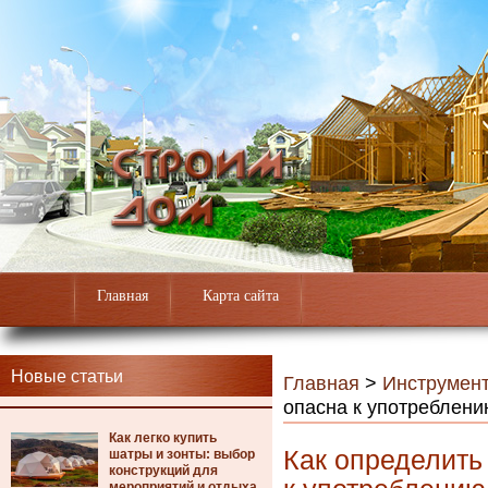
Главная
Карта сайта
Новые статьи
Главная
>
Инструмен
опасна к употреблени
Как легко купить
Как определить
шатры и зонты: выбор
конструкций для
мероприятий и отдыха