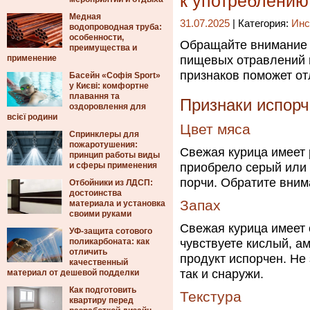
к употреблению
Медная
31.07.2025
| Категория:
Инс
водопроводная труба:
особенности,
Обращайте внимание н
преимущества и
применение
пищевых отравлений и
признаков поможет от
Басейн «Софія Sport»
у Києві: комфортне
плавання та
Признаки испор
оздоровлення для
всієї родини
Цвет мяса
Спринклеры для
пожаротушения:
Свежая курица имеет 
принцип работы виды
и сферы применения
приобрело серый или 
порчи. Обратите вним
Отбойники из ЛДСП:
достоинства
Запах
материала и установка
своими руками
Свежая курица имеет 
УФ-защита сотового
поликарбоната: как
чувствуете кислый, а
отличить
продукт испорчен. Не 
качественный
так и снаружи.
материал от дешевой подделки
Как подготовить
Текстура
квартиру перед