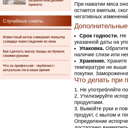
разработкой дизайн-
При нажатии мяса он
проекта
остается вмятым, скол
негативных изменений
Случайные советы
Дополнительные
Срок годности.
Не 
Известный актер совершил попытку
указанной даты на уп
суицида через падение из окна
Упаковка.
Обратите 
Как сделать маску панды из бумаги
наличие слизи или не
своими руками
Хранение.
Храните 
Что за профессия - трубочист:
температуре не выше 
актуальна ли в наше время
покупки. Замороженна
Что делать при 
Не употребляйте по
Утилизируйте испор
продуктами.
Вымойте руки и пов
продукт, с мылом и те
Определение испорчен
достаточно вниматель