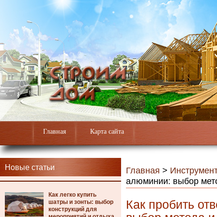
Главная
Карта сайта
Новые статьи
Главная
>
Инструмен
алюминии: выбор мет
Как легко купить
Как пробить от
шатры и зонты: выбор
конструкций для
мероприятий и отдыха