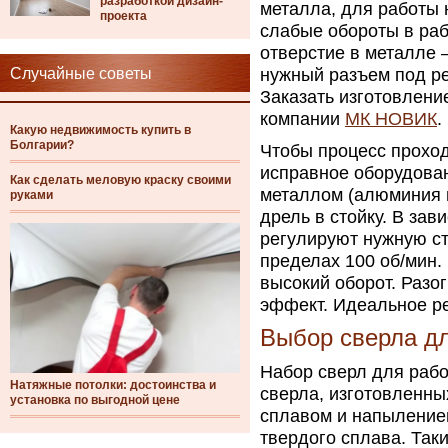
разработкой дизайн-
металла, для работы 
проекта
слабые обороты в раб
отверстие в металле 
Случайные советы
нужный разъем под рез
Заказать изготовлени
компании
МК НОВИК
.
Какую недвижимость купить в
Болгарии?
Чтобы процесс проход
исправное оборудован
Как сделать меловую краску своими
металлом (алюминия и
руками
дрель в стойку. В зав
регулируют нужную ст
пределах 100 об/мин.
высокий оборот. Разо
эффект. Идеальное ре
Выбор сверла д
Набор сверл для раб
Натяжные потолки: достоинства и
сверла, изготовленны
установка по выгодной цене
сплавом и напыление
твердого сплава. Так