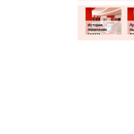
История
Л
появления
пы
салата
д