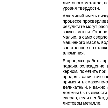
листового металла, н
уровня твердости.
Алюминий иметь вязкую
процессе просверлива
результате могут рас
закусываться. Отверс
малые, а само сверло
машинного масла, во
заостренное на станк
алюминия.
В процессе работы пр
подача, охлаждение. 
керном, пометить при
проделывания точечно
применять смазочно-
деликатный, и важно 
должны быть емкости 
сверло, если необход
листовом металле.