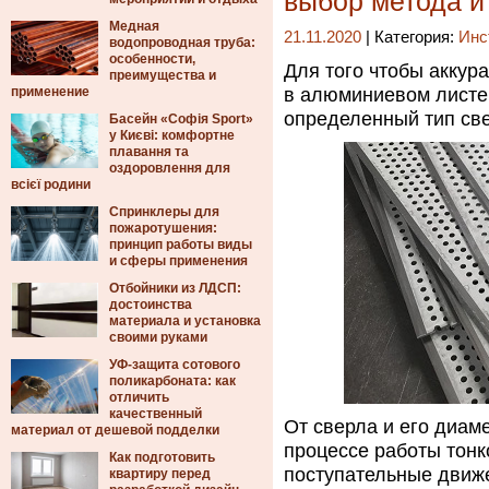
выбор метода и
Медная
21.11.2020
| Категория:
Инс
водопроводная труба:
особенности,
Для того чтобы аккур
преимущества и
применение
в алюминиевом листе,
определенный тип св
Басейн «Софія Sport»
у Києві: комфортне
плавання та
оздоровлення для
всієї родини
Спринклеры для
пожаротушения:
принцип работы виды
и сферы применения
Отбойники из ЛДСП:
достоинства
материала и установка
своими руками
УФ-защита сотового
поликарбоната: как
отличить
качественный
От сверла и его диам
материал от дешевой подделки
процессе работы тонк
Как подготовить
поступательные движе
квартиру перед