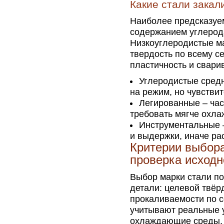
Какие стали зака
Наиболее предсказуе
содержанием углерод
Низкоуглеродистые м
твердость по всему с
пластичность и свари
Углеродистые средн
на режим, но чувстви
Легированные – час
требовать мягче охла
Инструментальные 
и выдержки, иначе рас
Критерии выбора
проверка исходн
Выбор марки стали по
детали: целевой твёрд
прокаливаемости по 
учитывают реальные у
охлаждающие среды, 