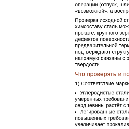
операции (отпуск, шл
«возможной», а восп
Проверка исходной ст
химсоставу сталь може
прокате, крупного зер
дефектов поверхности
предварительной терм
подтверждают структу
напрямую связаны с р
твёрдости.
Что проверять и п
1) Соответствие марк
Углеродистые стал
умеренных требований
сердцевины растёт с 
Легированные стали
повышенных требован
увеличивает прокалив