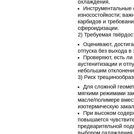
охлаждения.
Инструментальные 
износостойкости; важ
карбидов и требовани
сфероидизации.
2) Требуемая твёрдост
Оценивают, достига
отпуска без выхода в 
Проверяют, есть ли
аустенитизации и отп
небольшим отклонени
3) Риск трещинообра
Для сложной геомет
мягкими режимами зак
масле/полимере вмест
изотермическую закал
При высоком содер
повышается чувствите
предварительной подг
выбором охлаждения.