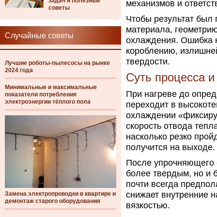
задач и полезные
механизмов и ответст
советы
Чтобы результат был 
материала, геометрию
Случайные советы
охлаждения. Ошибка 
короблению, излишней
твердости.
Лучшие роботы-пылесосы на рынке
2024 года
Суть процесса и
Минимальные и максимальные
При нагреве до опред
показатели потребления
электроэнергии тёплого пола
переходит в высокоте
охлаждении «фиксиру
скорость отвода тепл
насколько резко прой
получится на выходе.
После упрочняющего 
более твердым, но и 
почти всегда предпол
снижает внутренние н
Замена электропроводки в квартире и
демонтаж старого оборудования
вязкостью.