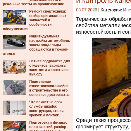
и контроль каче
реальные тесты на проникновение
03.07.2026
| Категория:
Инс
Ремонт спецтехники:
выбор оригинальных
Термическая обработ
запчастей и
особенности
свойства металлическ
обслуживания
износостойкость и со
Индивидуальная
настройка автомобиля:
зачем владельцы
обращаются в тюнинг-
ателье
Летняя подработка для
студентов: варианты
занятости и советы по
выбору
Применение
известнякового щебня
в строительстве и его
основные достоинства
Что влияет на срок
службы шкафа:
конструкция, стены,
крепеж и монтаж
Среди таких процесс
Подготовка к физике:
формирует структуру, 
план занятий, разбор