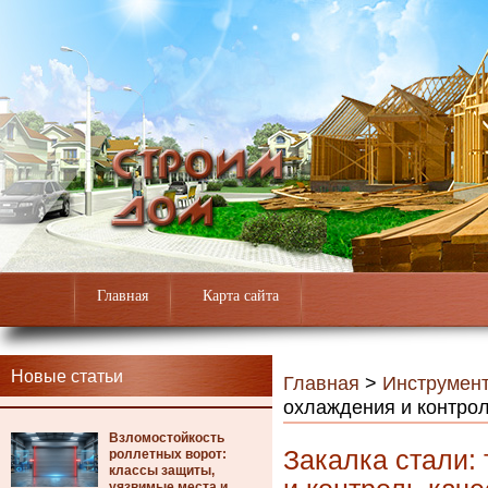
Главная
Карта сайта
Новые статьи
Главная
>
Инструмен
охлаждения и контрол
Взломостойкость
Закалка стали:
роллетных ворот:
классы защиты,
уязвимые места и