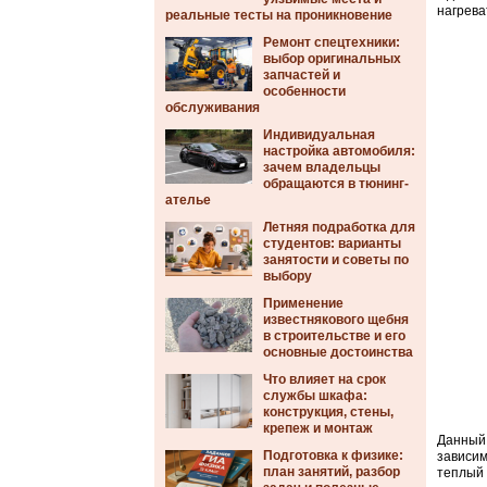
нагрева
реальные тесты на проникновение
Ремонт спецтехники:
выбор оригинальных
запчастей и
особенности
обслуживания
Индивидуальная
настройка автомобиля:
зачем владельцы
обращаются в тюнинг-
ателье
Летняя подработка для
студентов: варианты
занятости и советы по
выбору
Применение
известнякового щебня
в строительстве и его
основные достоинства
Что влияет на срок
службы шкафа:
конструкция, стены,
крепеж и монтаж
Данный 
Подготовка к физике:
зависим
план занятий, разбор
теплый