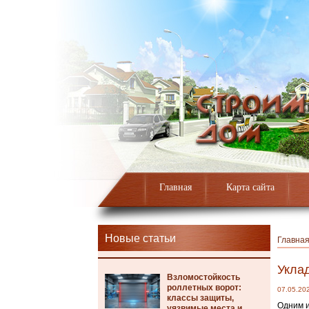
Главная
Карта сайта
Новые статьи
Главна
Уклад
Взломостойкость
роллетных ворот:
07.05.20
классы защиты,
Одним и
уязвимые места и