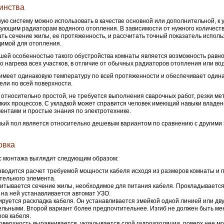
инства
ую систему можно использовать в качестве основной или дополнительной, к 
ующим радиаторам водяного отопления. В зависимости от нужного количест
ть сечение жилы, ее протяженность, и рассчитать точный показатель исполь
имой для отопления.
ей особенностью такого обустройства комнаты является возможность равн
о нагрева всех участков, в отличие от обычных радиаторов отопления или во
имеет одинаковую температуру по всей протяженности и обеспечивает один
ели по всей поверхности.
относительно простой, не требуется выполнения сварочных работ, резки ме
ких процессов. С укладкой может справится человек имеющий навыки владе
ентами и простые знания по электротехнике.
ый пол является относительно дешевым вариантом по сравнению с другими
овка
с монтажа выглядит следующим образом:
водится расчет требуемой мощности кабеля исходя из размеров комнаты и 
тельного элемента.
итывается сечение жилы, необходимое для питания кабеля. Прокладываетс
 на ней устанавливается автомат УЗО.
руется раскладка кабеля. Он устанавливается змейкой одной линией или дв
льными. Второй вариант более предпочтительнее. Изгиб не должен быть ме
ов кабеля.
оверхность выравнивается, укладывается слой гидроизоляции, поверх нее м