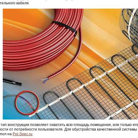
тельного кабеля.
тип конструкции позволяет охватить всю площадь помещения, или только его 
ости от потребности пользователя. Для обустройства качественной системы 
 пол на
Pol-Spec.ru
.