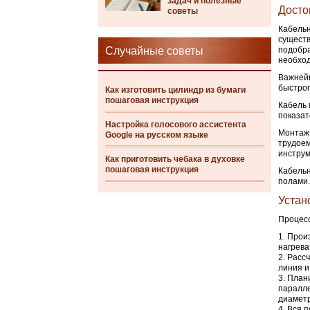
задач и полезные
Досто
советы
Кабельн
существ
Случайные советы
подобра
необход
Важнейш
быстрог
Как изготовить цилиндр из бумаги
пошаговая инструкция
Кабель 
показат
Настройка голосового ассистента
Монтаж 
Google на русском языке
трудоем
инструм
Как приготовить чебака в духовке
пошаговая инструкция
Кабельн
полами.
Устан
Процес
Произ
нагрева
Рассч
линия и
Плани
паралле
диаметр
Вся п