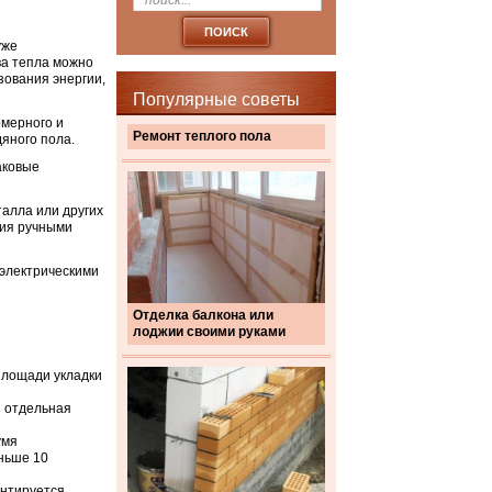
уже
ва тепла можно
зования энергии,
Популярные советы
омерного и
Ремонт теплого пола
дяного пола.
аковые
талла или других
ния ручными
 электрическими
Отделка балкона или
лоджии своими руками
площади укладки
я отдельная
умя
ньше 10
онтируется