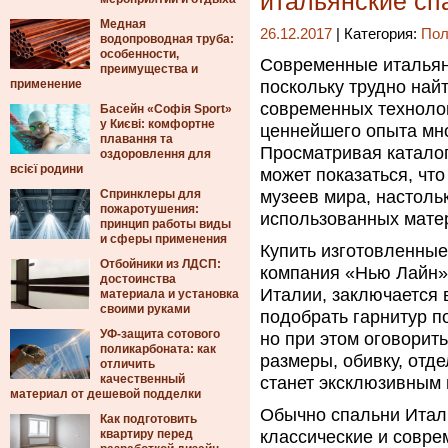
итальянские сп
Медная
26.12.2017
| Категория:
Пол
водопроводная труба:
особенности,
Современные итальянс
преимущества и
применение
поскольку трудно най
современных технолог
Басейн «Софія Sport»
у Києві: комфортне
ценнейшего опыта мн
плавання та
Просматривая каталог
оздоровлення для
всієї родини
может показаться, чт
Спринклеры для
музеев мира, настоль
пожаротушения:
использованных матер
принцип работы виды
и сферы применения
Купить изготовленные
Отбойники из ЛДСП:
компания «Нью Лайн».
достоинства
Италии, заключается 
материала и установка
своими руками
подобрать гарнитур п
УФ-защита сотового
но при этом оговорит
поликарбоната: как
размеры, обивку, отде
отличить
качественный
станет эксклюзивным
материал от дешевой подделки
Обычно спальни Итал
Как подготовить
квартиру перед
классические и совре