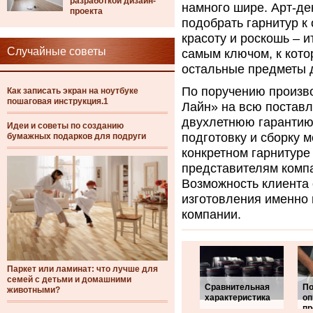
разработкой дизайн-
намного шире. Арт-де
проекта
подобрать гарнитур к 
красоту и роскошь – 
Случайные советы
самым ключом, к кот
остальные предметы 
По поручению произв
Как записать экран на ноутбуке
пошаговая инструкция.1
Лайн» на всю постав
двухлетнюю гарантию
Идеи и советы по созданию
подготовку и сборку 
бумажных подарков для подруги
конкретном гарнитуре
представителям компа
Возможность клиента 
изготовления именно 
компании.
Паркет или ламинат: что лучше для
семей с детьми и домашними
Сравнительная
По
животными?
характеристика
оп
пр