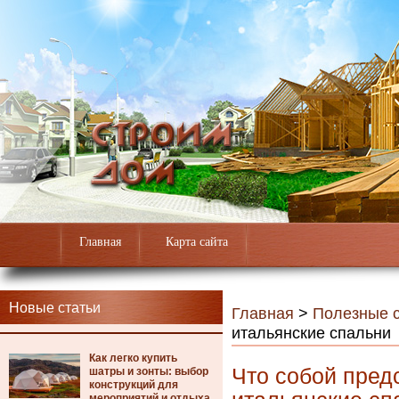
Главная
Карта сайта
Новые статьи
Главная
>
Полезные с
итальянские спальни
Как легко купить
Что собой пред
шатры и зонты: выбор
конструкций для
мероприятий и отдыха