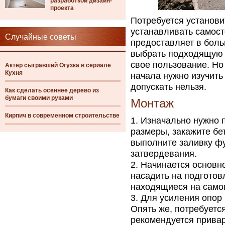
разработкой дизайн-
проекта
Потребуется установи
устанавливать самос
Случайные советы
предоставляет в боль
выбрать подходящую м
свое пользование. Но 
Актёр сыгравший Огузка в сериале
Кухня
начала нужно изучить
допускать нельзя.
Как сделать осеннее дерево из
бумаги своими руками
Монтаж
Кирпич в современном строительстве
Изначально нужно 
размеры, закажите бе
выполните заливку ф
затвердевания.
Начинается основно
насадить на подготовл
находящиеся на самом
Для усиления опор
Опять же, потребуетс
рекомендуется привар