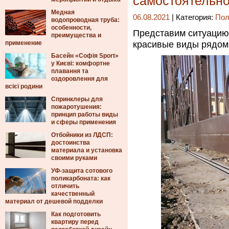
самостоятельно
Медная
06.08.2021
| Категория:
Пол
водопроводная труба:
особенности,
Представим ситуацию:
преимущества и
применение
красивые виды рядом, 
Басейн «Софія Sport»
у Києві: комфортне
плавання та
оздоровлення для
всієї родини
Спринклеры для
пожаротушения:
принцип работы виды
и сферы применения
Отбойники из ЛДСП:
достоинства
материала и установка
своими руками
УФ-защита сотового
поликарбоната: как
отличить
качественный
материал от дешевой подделки
Как подготовить
квартиру перед