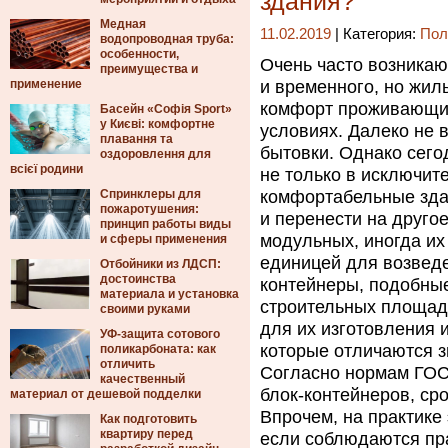
здания?
Медная
11.02.2019
| Категория:
Пол
водопроводная труба:
особенности,
Очень часто возникают
преимущества и
применение
и временного, но жил
комфорт проживающим
Басейн «Софія Sport»
у Києві: комфортне
условиях.
Далеко не в
плавання та
бытовки. Однако сего
оздоровлення для
всієї родини
не только в исключит
Спринклеры для
комфортабельные здан
пожаротушения:
и перенести на друго
принцип работы виды
модульных, иногда и
и сферы применения
единицей для возведе
Отбойники из ЛДСП:
достоинства
контейнеры, подобные
материала и установка
строительных площад
своими руками
для их изготовления
УФ-защита сотового
которые отличаются з
поликарбоната: как
отличить
Согласно нормам ГОС
качественный
блок-контейнеров, сро
материал от дешевой подделки
Впрочем, на практике
Как подготовить
квартиру перед
если соблюдаются пра