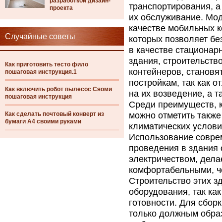
разработкой дизайн-
транспортирования, а
проекта
их обслуживание. Мод
качестве мобильных к
Случайные советы
которых позволяет бе
в качестве стационар
здания, строительство
Как приготовить тесто фило
контейнеров, становя
пошаговая инструкция.1
постройкам, так как 
Как включить робот пылесос Сяоми
на их возведение, а 
пошаговая инструкция
Среди преимуществ, 
Как сделать почтовый конверт из
можно отметить также
бумаги А4 своими руками
климатических услови
Использование соврем
проведения в здания 
электричеством, дела
комфортабельными, ч
Строительство этих з
оборудования, так ка
готовности. Для сбор
только должным образ