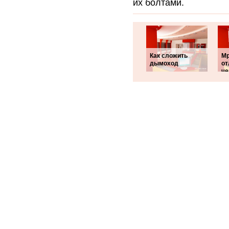
их болтами.
Как сложить
Мр
дымоход
от
че