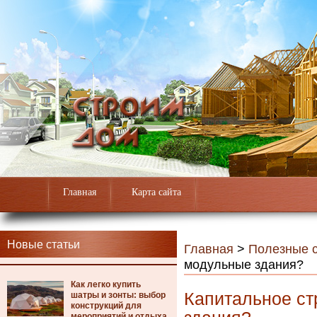
Главная
Карта сайта
Новые статьи
Главная
>
Полезные с
модульные здания?
Как легко купить
Капитальное ст
шатры и зонты: выбор
конструкций для
мероприятий и отдыха