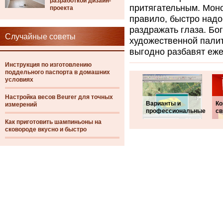
разработкой дизайн-
притягательным. Моно
проекта
правило, быстро надо
раздражать глаза. Бо
Случайные советы
художественной палит
выгодно разбавят еж
Инструкция по изготовлению
поддельного паспорта в домашних
условиях
Настройка весов Beurer для точных
Варианты и
Ко
измерений
профессиональные
св
Как приготовить шампиньоны на
сковороде вкусно и быстро