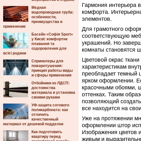
Гармония интерьера в
Медная
комфорта.
Интерьерна
водопроводная труба:
особенности,
элементов.
преимущества и
применение
Для грамотного офор
Басейн «Софія Sport»
соответствующую мебе
у Києві: комфортне
украшений. Но завер
плавання та
оздоровлення для
комнаты становятся ш
всієї родини
Цветовой окрас ткани
Спринклеры для
пожаротушения:
характеристикам внут
принцип работы виды
преобладает темный ц
и сферы применения
ярком оформлении. Е
Отбойники из ЛДСП:
красочными обоями, 
достоинства
материала и установка
оттенках. Таким обра
своими руками
позволяющий создать
УФ-защита сотового
все находится на свои
поликарбоната: как
отличить
Уже на протяжении м
качественный
материал от дешевой подделки
оформлении штор исп
Изображения цветов и
Как подготовить
квартиру перед
живым и выразительны