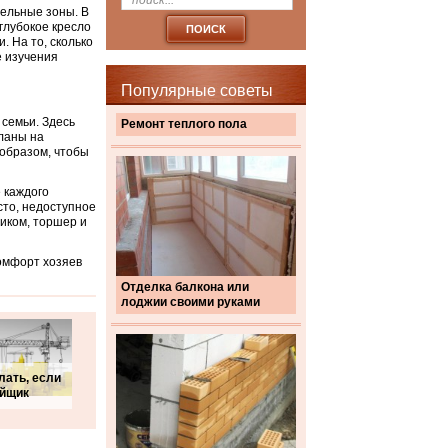
тельные зоны. В
глубокое кресло
. На то, сколько
е изучения
Популярные советы
 семьи. Здесь
Ремонт теплого пола
ланы на
 образом, чтобы
е каждого
сто, недоступное
ником, торшер и
омфорт хозяев
Отделка балкона или
лоджии своими руками
лать, если
ойщик