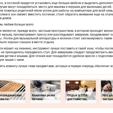
о, в гостиной придется установить еще больше мебели и выделить дополни
лучае могут понадобиться: место для манежа и игрушек для маленьких детей, 
для пожилых родителей и/или уголок для работы на компьютере для всей семьи
голков и зон сможет вместить гостиная, стоит обратить внимание еще на этап
в домов.
 мы любим больше всего
я является, прежде всего, частным пространством, в котором проходит жизни
 музыку, просматривают прессу или разглядывают аквариум, продумывают п
ы. Уголок для музыкальной аппаратуры и колонок стоит запланировать таким
было хорошо слышно в месте отдыха.
ти играют на пианино, инструмент лучше поставить в такой зоне, чтобы посл
 не приходилось передвигать стул. Для аквариума следует предусмотреть ме
им детям и кошкам. Для чтения книг понадобятся удобное кресло с подголов
для чашки с чаем.
ять комнату лучше теми предметами, которые в первую очередь обеспечат к
ртопедические
Канатная резка
Отдых в СПА:
Что де
амели:
бетона:
достоинства,
застр