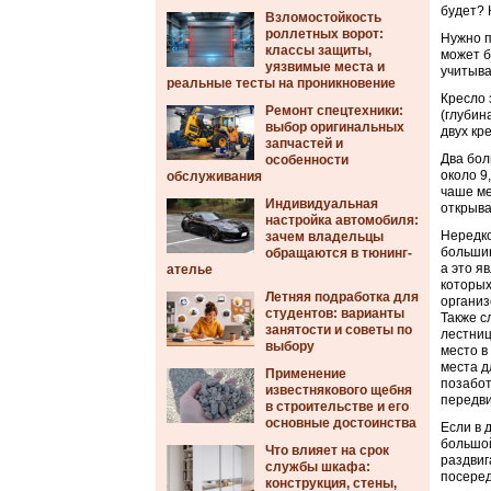
будет? 
Взломостойкость
роллетных ворот:
Нужно п
классы защиты,
может б
уязвимые места и
учитыва
реальные тесты на проникновение
Кресло 
Ремонт спецтехники:
(глубин
выбор оригинальных
двух кр
запчастей и
Два бол
особенности
около 9
обслуживания
чаше ме
Индивидуальная
открыва
настройка автомобиля:
Нередко
зачем владельцы
большин
обращаются в тюнинг-
а это я
ателье
которых
Летняя подработка для
организ
студентов: варианты
Также с
занятости и советы по
лестниц
выбору
место в
места д
Применение
позабот
известнякового щебня
передви
в строительстве и его
основные достоинства
Если в 
большой
Что влияет на срок
раздвиг
службы шкафа:
посеред
конструкция, стены,