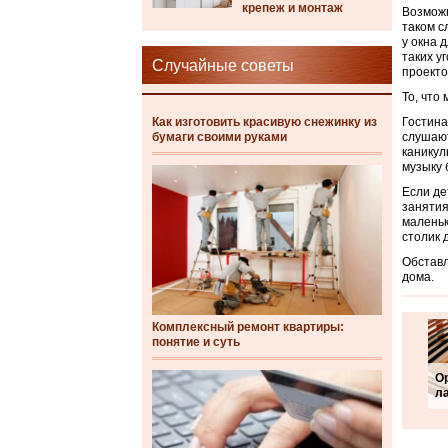
крепеж и монтаж
Возможн
таком с
у окна 
таких у
Случайные советы
проекто
То, что
Как изготовить красивую снежинку из
Гостина
бумаги своими руками
слушают
каникул
музыку 
Если де
занятия
маленьк
столик 
Обставл
дома.
Комплексный ремонт квартиры:
понятие и суть
О
л