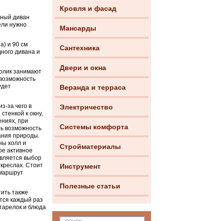
Кровля и фасад
рный диван
ели нужно
Мансарды
а) и 90 см
Сантехника
дного дивана и
Двери и окна
толик занимают
 возможность
удет
Веранда и терраса
з-за чего в
Электричество
стенкой к окну,
ениях, при
Системы комфорта
ть возможность
цания природы.
ны холл и
Стройматериалы
ое активное
является выбор
 креслах. Стоит
Инструмент
 маршрут
Полезные статьи
тить также
тся каждый раз
тарелок и блюда