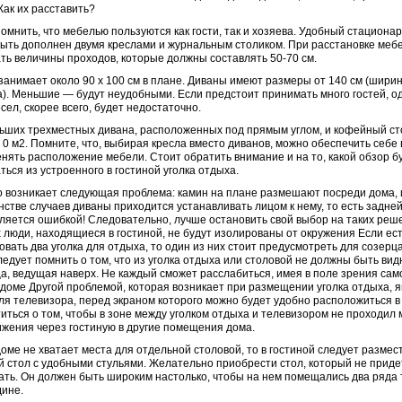
Как их расставить?
омнить, что мебелью пользуются как гости, так и хозяева. Удобный стациона
ыть дополнен двумя креслами и журнальным столиком. При расстановке меб
ть величины проходов, которые должны составлять 50-70 см.
занимает около 90 х 100 см в плане. Диваны имеют размеры от 140 см (ширин
а). Меньшие — будут неудобными. Если предстоит принимать много гостей, о
есел, скорее всего, будет недостаточно.
ьших трехместных дивана, расположенных под прямым углом, и кофейный с
, 0 м2. Помните, что, выбирая кресла вместо диванов, можно обеспечить себе
нять расположение мебели. Стоит обратить внимание и на то, какой обзор б
ться из устроенного в гостиной уголка отдыха.
 возникает следующая проблема: камин на плане размешают посреди дома, и
стве случаев диваны приходится устанавливать лицом к нему, то есть задней 
вляется ошибкой! Следовательно, лучше остановить свой выбор на таких реш
 люди, находящиеся в гостиной, не будут изолированы от окружения Если ес
овать два уголка для отдыха, то один из них стоит предусмотреть для созер
ледует помнить о том, что из уголка отдыха или столовой не должны быть вид
а, ведущая наверх. Не каждый сможет расслабиться, имея в поле зрения сам
 доме Другой проблемой, которая возникает при размещении уголка отдыха, 
ля телевизора, перед экраном которого можно будет удобно расположиться в
иться о том, чтобы в зоне между уголком отдыха и телевизором не проходил
жения через гостиную в другие помещения дома.
доме не хватает места для отдельной столовой, то в гостиной следует размес
 стол с удобными стульями. Желательно приобрести стол, который не приде
ать. Он должен быть широким настолько, чтобы на нем помещались два ряда 
ине.