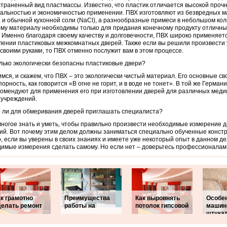
траненный вид пластмассы.
Известно, что пластик отличается высокой прочн
альностью и экономичностью применении. ПВХ изготовляют из безвредных м
 и обычной кухонной соли (NaCl), а разнообразные примеси в небольшом кол
му материалу необходимы только для придания конечному продукту отличны
. Именно благодаря своему качеству и долговечности, ПВХ широко применяет
лении пластиковых межкомнатных дверей. Также если вы решили произвести
своими руками, то ПВХ отменно послужит вам в этом процессе.
лько экологически безопасны пластиковые двери?
мся, и скажем, что ПВХ – это экологически чистый материал. Его основные св
порность, как говорится «В огне не горит, и в воде не тонет». В той же Герман
омендуют для применения его при изготовлении дверей для различных меди
 учреждений.
 ли для обмеривания дверей приглашать специалиста?
ногое знать и уметь, чтобы правильно произвести необходимые измерение 
ий. Вот почему этим делом должны заниматься специально обученные констр
, если вы уверены в своих знаниях и имеете уже некоторый опыт в данном де
имые измерения сделать самому. Но если нет – доверьтесь профессионалам
к грамотно
Преимущества
Как выровнять
Особе
делать ремонт
работы на
потолок гипсовой
машин
штука