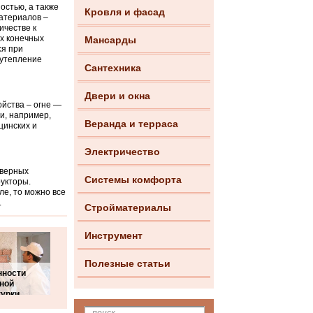
остью, а также
Кровля и фасад
атериалов –
ичестве к
х конечных
Мансарды
ся при
 утепление
Сантехника
Двери и окна
ойства – огне —
ии, например,
Веранда и терраса
цинских и
Электричество
дверных
Системы комфорта
укторы.
ле, то можно все
.
Стройматериалы
Инструмент
Полезные статьи
нности
ной
турки