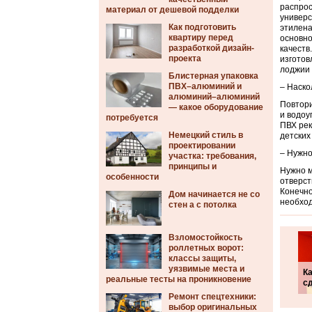
распрос
материал от дешевой подделки
универс
Как подготовить
этилена
квартиру перед
основно
разработкой дизайн-
качеств
проекта
изготов
лоджии 
Блистерная упаковка
ПВХ–алюминий и
– Наско
алюминий–алюминий
Повтори
— какое оборудование
и водоу
потребуется
ПВХ рек
Немецкий стиль в
детских
проектировании
– Нужно
участка: требования,
принципы и
Нужно м
особенности
отверст
Конечно
Дом начинается не со
необход
стен а с потолка
Взломостойкость
роллетных ворот:
классы защиты,
уязвимые места и
Ка
реальные тесты на проникновение
с
Ремонт спецтехники:
выбор оригинальных