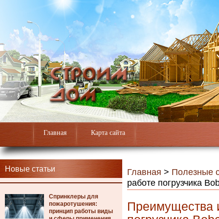
Главная
Карта сайта
Новые статьи
Главная
>
Полезные с
работе погрузчика Bob
Спринклеры для
Преимущества и
пожаротушения:
принцип работы виды
и сферы применения