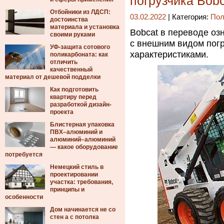
погрузчика Bobc
Отбойники из ЛДСП:
03.02.2022
| Категория:
Пол
достоинства
материала и установка
Bobcat в переводе озн
своими руками
с внешним видом погру
УФ-защита сотового
характеристиками.
поликарбоната: как
отличить
качественный
материал от дешевой подделки
Как подготовить
квартиру перед
разработкой дизайн-
проекта
Блистерная упаковка
ПВХ–алюминий и
алюминий–алюминий
— какое оборудование
потребуется
Немецкий стиль в
проектировании
участка: требования,
принципы и
особенности
Дом начинается не со
стен а с потолка