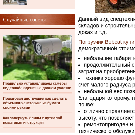
Данный вид спецтехни
Случайные советы
складов и строительн
доках и т.д.
Погрузчик Bobcat купи
демократичной стоим
небольшие габарит
продолжительный ср
затрат на приобретен
техника хорошо фун
Правильно устанавливаем камеры
счет малого радиуса 
видеонаблюдения на дачном участке
небольшой вес позв
благодаря которому, 
Пошаговая инструкция как сделать
объемного снеговика из бумаги
почве;
своими руками
отлично справляетс
высоту, что позволяет
Как завернуть блины с нутеллой
пошаговая инструкция
ремонтопригоден и 
технического обслужи