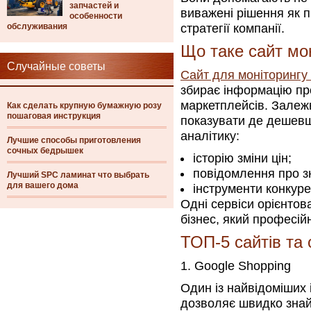
запчастей и
виважені рішення як пр
особенности
обслуживания
стратегії компанії.
Що таке сайт мон
Случайные советы
Сайт для моніторингу ц
збирає інформацію про 
маркетплейсів. Залежн
Как сделать крупную бумажную розу
пошаговая инструкция
показувати де дешевш
аналітику:
Лучшие способы приготовления
сочных бедрышек
історію зміни цін;
повідомлення про з
Лучший SPC ламинат что выбрать
для вашего дома
інструменти конкуре
Одні сервіси орієнтов
бізнес, який професій
ТОП-5 сайтів та 
1. Google Shopping
Один із найвідоміших 
дозволяє швидко знайт