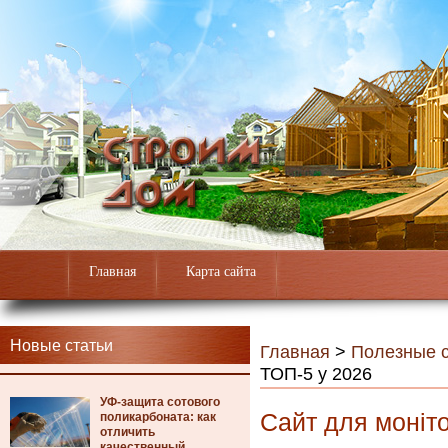
Главная
Карта сайта
Новые статьи
Главная
>
Полезные с
ТОП-5 у 2026
УФ-защита сотового
Сайт для моніто
поликарбоната: как
отличить
качественный