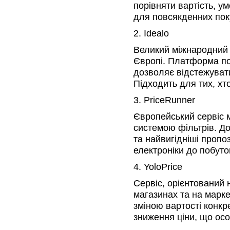
порівняти вартість, у
для повсякденних поку
2. Idealo
Великий міжнародний 
Європі. Платформа пок
дозволяє відстежувати
Підходить для тих, хт
3. PriceRunner
Європейський сервіс м
системою фільтрів. До
та найвигідніші пропоз
електроніки до побуто
4. YoloPrice
Сервіс, орієнтований н
магазинах та на марке
зміною вартості конкр
зниження ціни, що осо