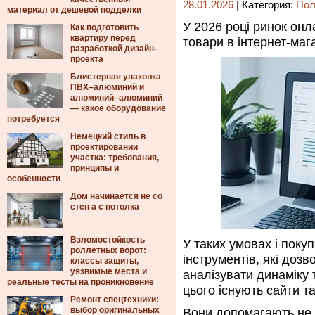
28.01.2026
| Категория:
Пол
материал от дешевой подделки
У 2026 році ринок онл
Как подготовить
квартиру перед
товари в інтернет-ма
разработкой дизайн-
проекта
Блистерная упаковка
ПВХ–алюминий и
алюминий–алюминий
— какое оборудование
потребуется
Немецкий стиль в
проектировании
участка: требования,
принципы и
особенности
Дом начинается не со
стен а с потолка
Взломостойкость
У таких умовах і поку
роллетных ворот:
інструментів, які дозв
классы защиты,
уязвимые места и
аналізувати динаміку 
реальные тесты на проникновение
цього існують сайти та
Ремонт спецтехники:
выбор оригинальных
Вони допомагають не т