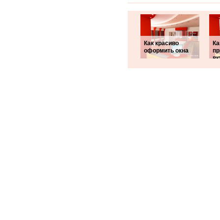
Как красиво
Ка
оформить окна
пр
вк