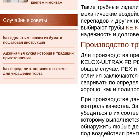
крепеж и монтаж
Такие трубные издел
механические воздейс
Случайные советы
перепадов и других 
выбирают трубы
KE K
надежность и долгове
Как сделать мешочек из бумаги
пошаговая инструкция
Производство тр
Аджика чья кухня история и традиции
Для производства пр
приготовления
KELOX-ULTRAX FB PE-R
общем случае, PEX и
Как определить количество крема
для украшения торта
отличия заключаются 
сваривать по определ
хорошо, как и полипр
При производстве дан
контроль качества. За
убедиться в их соотв
которому выполняется
обнаружить любые де
под воздействия рент