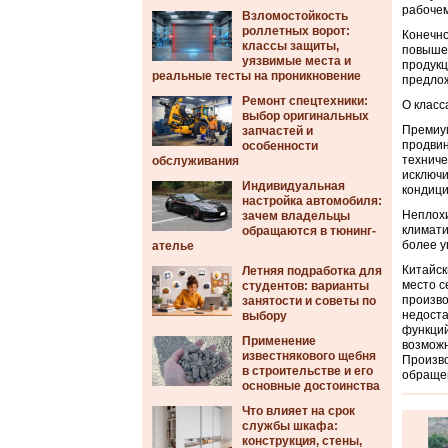
рабочем
Взломостойкость
роллетных ворот:
Конечно
классы защиты,
повышен
уязвимые места и
продукц
реальные тесты на проникновение
предлож
Ремонт спецтехники:
О класс
выбор оригинальных
Премиум
запчастей и
продвин
особенности
техниче
обслуживания
исключи
Индивидуальная
кондици
настройка автомобиля:
Неплохи
зачем владельцы
климати
обращаются в тюнинг-
более у
ателье
Китайск
Летняя подработка для
место с
студентов: варианты
произво
занятости и советы по
недоста
выбору
функций
Применение
возможн
известнякового щебня
Произво
в строительстве и его
обраще
основные достоинства
Что влияет на срок
службы шкафа:
конструкция, стены,