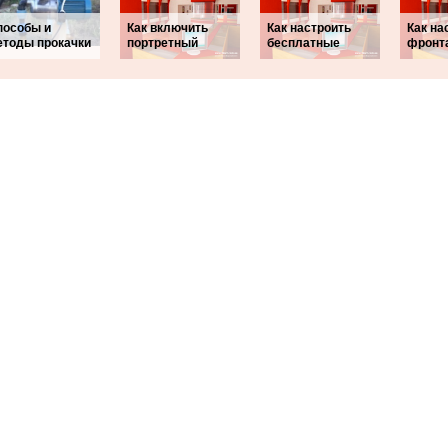
пособы и
Как включить
Как настроить
Как на
етоды прокачки
портретный
бесплатные
фронт