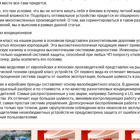
 месте все-таки придется.
, это при условии, что вы не хотите кинуть себя и близких в пучину летней жа
ной влажности. Подобрать оптимальное устройство придется из обширного
ии многочисленных производителей. О том, как сориентироваться в таком р
ений, мы и выясним в рамках данной статьи.
ах кондиционеров
-класс на нашем рынке в основном представлен разнотиповыми дорогими ус
утых японских корпораций. Эта высокотехнологичная продукция имеет прев
скую начинку и оснащена высокоточными системами диагностики. Инженеры
тельно надежной системой защиты, способной при любых ЧП попросту откл
онер, дабы исключить его поломку.
ми моделями от европейских и японских производителей представлен на ры
ческой техники средний класс устройств. От первого вида их отличает меньш
прощенная система защиты от ошибок эксплуатации, большая шумность в р
ие и корейские бренды составляют основу малобюджетного класса. В данном
ерьезный разброс и по стоимости, и по качеству разнотиповых кондиционеро
дителей. Самые распространенные у нас марки, например Samsung и LG, и
тки. Их отличает еще большая шумность, минимум контролирующих работу у
, самая простая система управления. Долгосрочная беспроблемная работа т
а только при точном, даже скрупулезном соблюдении всех нюансов ее эксплу
дителями низкобюджетных устройств не предусмотрена защита от ошибок и
ния пользователями.