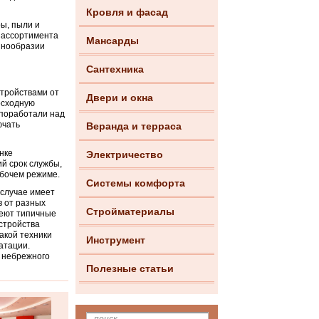
Кровля и фасад
ры, пыли и
 ассортимента
Мансарды
азнообразии
Сантехника
тройствами от
Двери и окна
осходную
 поработали над
ючать
Веранда и терраса
нке
Электричество
ий срок службы,
абочем режиме.
Системы комфорта
 случае имеет
в от разных
Стройматериалы
меют типичные
стройства
акой техники
Инструмент
атации.
 небрежного
Полезные статьи