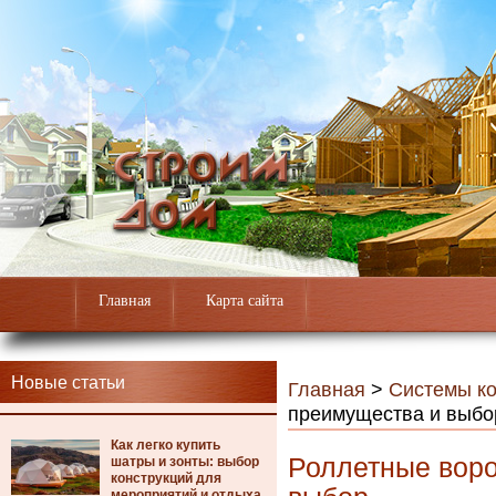
Главная
Карта сайта
Новые статьи
Главная
>
Системы к
преимущества и выбо
Как легко купить
Роллетные воро
шатры и зонты: выбор
конструкций для
мероприятий и отдыха