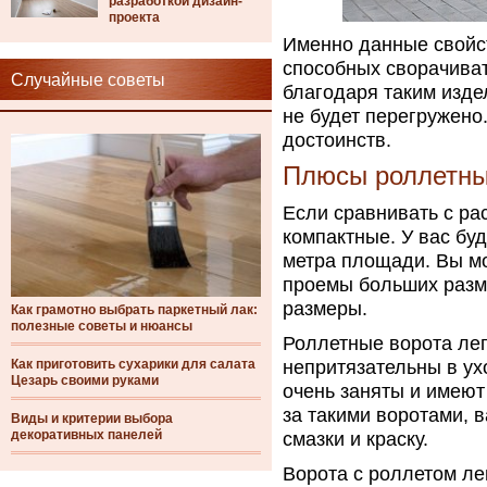
разработкой дизайн-
проекта
Именно данные свойст
способных сворачиват
Случайные советы
благодаря таким изде
не будет перегружен
достоинств.
Плюсы роллетны
Если сравнивать с ра
компактные. У вас буд
метра площади. Вы мо
проемы больших разм
размеры.
Как грамотно выбрать паркетный лак:
полезные советы и нюансы
Роллетные ворота лег
Как приготовить сухарики для салата
непритязательны в ух
Цезарь своими руками
очень заняты и имеют
за такими воротами, 
Виды и критерии выбора
декоративных панелей
смазки и краску.
Ворота с роллетом ле