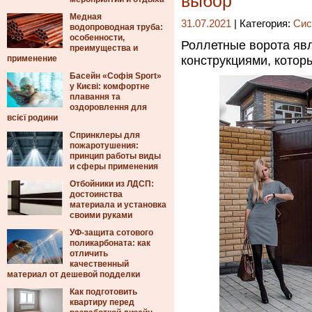
выбор
Медная
31.07.2021
| Категория:
Сис
водопроводная труба:
особенности,
Роллетные ворота яв
преимущества и
применение
конструкциями, котор
Басейн «Софія Sport»
у Києві: комфортне
плавання та
оздоровлення для
всієї родини
Спринклеры для
пожаротушения:
принцип работы виды
и сферы применения
Отбойники из ЛДСП:
достоинства
материала и установка
своими руками
УФ-защита сотового
поликарбоната: как
отличить
качественный
материал от дешевой подделки
Как подготовить
квартиру перед