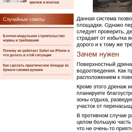
крепеж и монтаж
Данная система позв
Случайные советы
площадки. Однако пер
следует проверить, д
Блочно-модульное строительство:
страдает от избытка 
нормы и требования
дорого и к тому же т
Почему не работает Safari на iPhone и
Зачем нужен
что делать в этой ситуации
Поверхностный дрена
Как сделать практическое блюдце из
бумаги своими руками
водоотведения. Как пр
расположением к пове
Кроме этого дренаж и
планируете благоустр
зоны отдыха, разведе
участок от перенасыщ
В противном случае ра
целом большую часть 
что не очень-то прият