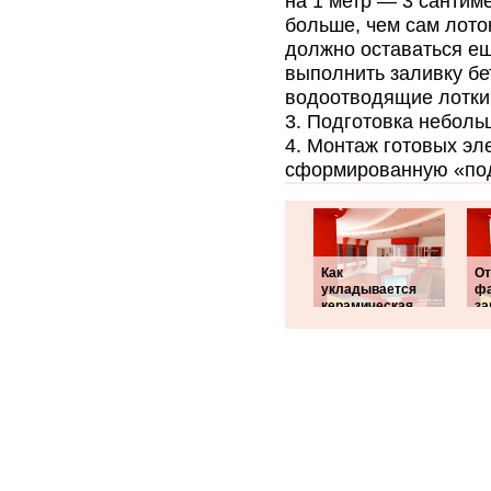
на 1 метр — 3 сантим
больше, чем сам лоток
должно оставаться ещ
выполнить заливку бе
водоотводящие лотки
Подготовка неболь
Монтаж готовых эл
сформированную «под
Как
От
укладывается
фа
керамическая
за