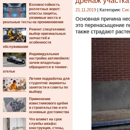
дренаж участка
Взломостойкость
роллетных ворот:
21.11.2019
| Категория:
Сис
классы защиты,
уязвимые места и
Основная причина не
реальные тесты на проникновение
это перенасыщение поч
Ремонт спецтехники:
также страдают расте
выбор оригинальных
запчастей и
особенности
обслуживания
Индивидуальная
настройка автомобиля:
зачем владельцы
обращаются в тюнинг-
ателье
Летняя подработка для
студентов: варианты
занятости и советы по
выбору
Применение
известнякового щебня
в строительстве и его
основные достоинства
Что влияет на срок
службы шкафа:
конструкция, стены,