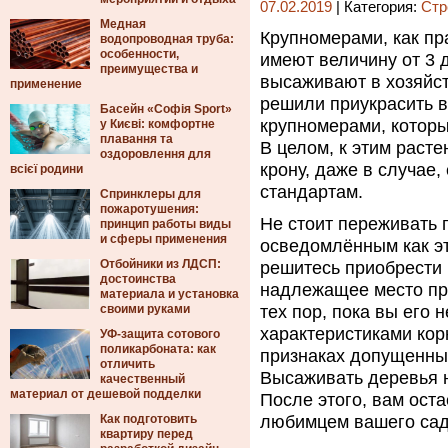
07.02.2019
| Категория:
Стр
Медная
Крупномерами, как пр
водопроводная труба:
особенности,
имеют величину от 3 д
преимущества и
высаживают в хозяйст
применение
решили приукрасить в
Басейн «Софія Sport»
крупномерами, которы
у Києві: комфортне
плавання та
В целом, к этим раст
оздоровлення для
крону, даже в случае,
всієї родини
стандартам.
Спринклеры для
пожаротушения:
Не стоит переживать 
принцип работы виды
и сферы применения
осведомлённым как эт
Отбойники из ЛДСП:
решитесь приобрести 
достоинства
надлежащее место пре
материала и установка
своими руками
тех пор, пока вы его
характеристиками кор
УФ-защита сотового
поликарбоната: как
признаках допущенных
отличить
Высаживать деревья 
качественный
материал от дешевой подделки
После этого, вам ост
Как подготовить
любимцем вашего садо
квартиру перед