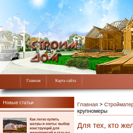
Главная
Карта сайта
Новые статьи
Главная
>
Строймате
крупномеры
Как легко купить
Для тех, кто ж
шатры и зонты: выбор
конструкций для
мероприятий и отдыха