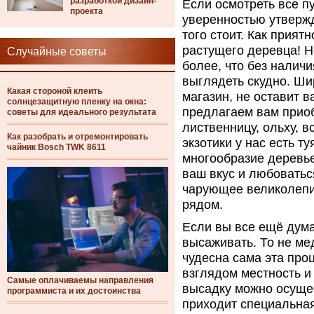
разработкой дизайн-
Если осмотреть все пу
проекта
уверенностью утвержд
того стоит. Как прият
растущего деревца! Н
Случайные советы
более, что без наличи
выглядеть скудно. Ши
Какая стороной клеить
магазин, не оставит 
солнцезащитную пленку на окна:
предлагаем вам приоб
советы для идеального результата
лиственницу, ольху, 
Как разобрать и отремонтировать
экзотики у нас есть т
чайник Bosch TWK 8611
многообразие деревье
ваш вкус и любоватьс
чарующее великолепие
рядом.
Если вы все ещё дума
высаживать. То не мед
чудесна сама эта про
взглядом местность и
Самые оплачиваемы направления
высадку можно осущес
программиста и их достоинства
приходит специальная