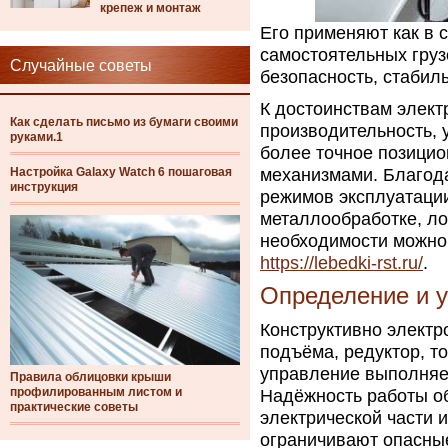
крепеж и монтаж
Его применяют как в с
самостоятельных гру
Случайные советы
безопасность, стабил
К достоинствам элект
Как сделать письмо из бумаги своими
производительность, 
руками.1
более точное позицио
Настройка Galaxy Watch 6 пошаговая
механизмами. Благод
инструкция
режимов эксплуатации
металлообработке, ло
необходимости можно 
https://lebedki-rst.ru/
.
Определение и у
Конструктивно электр
подъёма, редуктор, то
управление выполняет
Правила облицовки крыши
профилированным листом и
Надёжность работы об
практические советы
электрической части и
ограничивают опасны