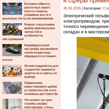
и сферы приме
Взломостойкость
роллетных ворот:
30.06.2026
| Категория:
Стр
классы защиты,
уязвимые места и
Электрический тельфе
реальные тесты на проникновение
электроприводом, пр
Ремонт спецтехники:
точного перемещения
выбор оригинальных
складах и в мастерски
запчастей и
особенности
обслуживания
Индивидуальная
настройка автомобиля:
зачем владельцы
обращаются в тюнинг-
ателье
Летняя подработка для
студентов: варианты
занятости и советы по
выбору
Применение
известнякового щебня
в строительстве и его
основные достоинства
Что влияет на срок
службы шкафа:
конструкция, стены,