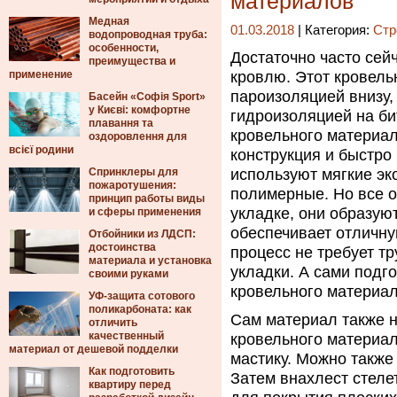
материалов
Медная
01.03.2018
| Категория:
Стр
водопроводная труба:
особенности,
Достаточно часто сей
преимущества и
применение
кровлю.
Этот кровель
пароизоляцией внизу,
Басейн «Софія Sport»
у Києві: комфортне
гидроизоляцией на би
плавання та
кровельного материал
оздоровлення для
всієї родини
конструкция и быстро
Спринклеры для
используют мягкие эк
пожаротушения:
полимерные. Но все о
принцип работы виды
укладке, они образую
и сферы применения
обеспечивает отличну
Отбойники из ЛДСП:
достоинства
процесс не требует т
материала и установка
укладки. А сами подг
своими руками
кровельного материал
УФ-защита сотового
поликарбоната: как
Сам материал также н
отличить
качественный
кровельного материал
материал от дешевой подделки
мастику. Можно также
Как подготовить
Затем внахлест стеле
квартиру перед