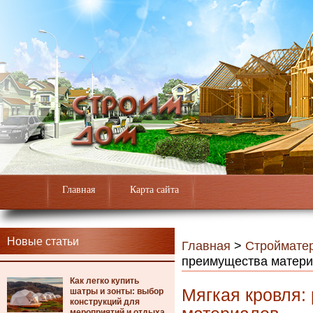
Главная
Карта сайта
Новые статьи
Главная
>
Строймате
преимущества матер
Как легко купить
Мягкая кровля:
шатры и зонты: выбор
конструкций для
мероприятий и отдыха