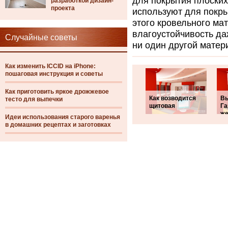
для покрытия плоски
разработкой дизайн-
проекта
используют для покр
этого кровельного ма
влагоустойчивость да
Случайные советы
ни один другой матер
Как изменить ICCID на iPhone:
пошаговая инструкция и советы
Как приготовить яркое дрожжевое
Как возводится
Вы
тесто для выпечки
щитовая
Га
же
Идеи использования старого варенья
в домашних рецептах и заготовках