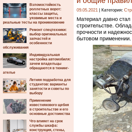
и общие прави
Взломостойкость
роллетных ворот:
09.05.2021
| Категория:
Стр
классы защиты,
уязвимые места и
Материал давно стал
реальные тесты на проникновение
строительстве. Облад
Ремонт спецтехники:
прочности и надежнос
выбор оригинальных
бытовом применении.
запчастей и
особенности
обслуживания
Индивидуальная
настройка автомобиля:
зачем владельцы
обращаются в тюнинг-
ателье
Летняя подработка для
студентов: варианты
занятости и советы по
выбору
Применение
известнякового щебня
в строительстве и его
основные достоинства
Что влияет на срок
службы шкафа:
конструкция, стены,