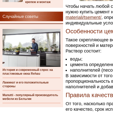
крепеж и монтаж
Чтобы начать любой с
нужно купить цемент 
Случайные советы
materiali/tsement/
, опр
индивидуальные усло
Особенности це
Такое скрепляющее ве
поверхностей и матер
Раствор состоит:
воды;
цемента определен
наполнителей (песо
История и современный спрос на
пластиковые окна Rehau
В зависимости от того
пропорциональность в
Ламинат и его положительные
наполнителей и добав
стороны
Правила качеств
Manutti - популярный производитель
мебели из Бельгии
От того, насколько пр
его качество, срок и