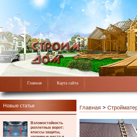
Главная
Карта сайта
Новые статьи
Главная
>
Строймате
Взломостойкость
роллетных ворот:
классы защиты,
уязвимые места и