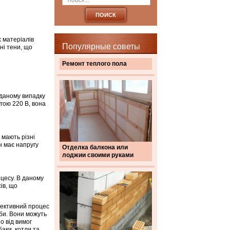
х матеріалів
Популярные советы
ні тени, що
Ремонт теплого пола
 даному випадку
гою 220 В, вона
 мають різні
н має напругу
Отделка балкона или
лоджии своими руками
оцесу. В даному
ів, що
фективний процес
би. Вони можуть
о від вимог
баки, котли та