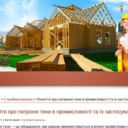
я
>
Стройматериалы
>
Поняття про патронні тени в промисловості та їх засто
тя про патронні тени в промисловості та їх застосув
23
| Категория:
Стройматериалы
і тени — це обладнання, яке широко використовується в різних промислових 