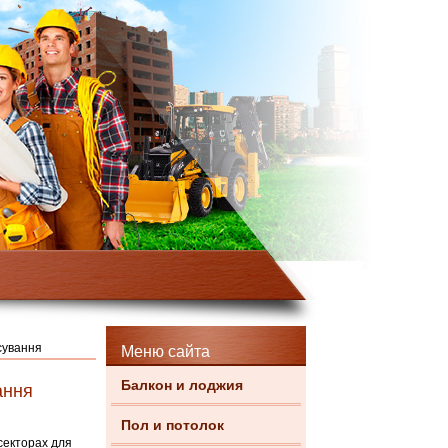
сування
Меню сайта
Балкон и лоджия
ання
Пол и потолок
секторах для