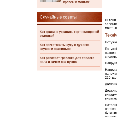
крепеж и монтаж
Случайные советы
Ці тени
залежно
мають п
Как красиво украсить торт велюровой
Техніч
отделкой
Потужніс
Как приготовить щуку в духовке
вкусно и правильно
Потужн
патронн
спожива
Как работает гребенка для теплого
пола и зачем она нужна
Напруга
Напруга
напруги
220, що
Довжина
Довжина
випадку
вимагаю
Патронн
нагріва
бути виг
процесу