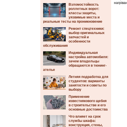
нагріван
Взломостойкость
роллетных ворот:
классы защиты,
уязвимые места и
реальные тесты на проникновение
Ремонт спецтехники:
выбор оригинальных
запчастей и
особенности
обслуживания
Индивидуальная
настройка автомобиля:
зачем владельцы
обращаются в тюнинг-
ателье
Летняя подработка для
студентов: варианты
занятости и советы по
выбору
Применение
известнякового щебня
в строительстве и его
основные достоинства
Что влияет на срок
службы шкафа:
конструкция, стены,