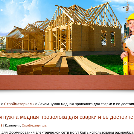
я
>
Стройматериалы
>
Зачем нужна медная проволока для сварки и ее достои
м нужна медная проволока для сварки и ее достоинс
23
| Категория:
Стройматериалы
 для формирования электрической сети могут быть использованы разнообр