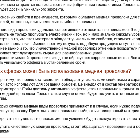
 видами меди. ЧТобы подготовить высококачественные виды медной проволо
ионалы стараются пользоваться лишь фабричными технологиями. Только в э
удет достичь уникального эффекта.
сновных свойств и преимуществ, которыми обладает медная проволока для с
целей, можно выделить несколько наиболее значимых.
ного вида проволоки удельное сопротивление относительно невысокое. Это 
ость не только пропускать электрический ток, но и максимально снижать уров
тря на то, что этот материал обладает уникальными свойства, стоимость по
ельно невысокая. Именно поэтому покупать подобную продукцию могут все п
нее важно и то, что у качественной медной проволоки отменные показатели 
воляет эксплуатировать сырье для разнообразных целей.
рхности медной проволоки никогда не образуются коррозионные пятна. Все 
ть уникального эффекта в установленные сроки.
их сферах может быть использована медная проволока?
ря тому, что проволока такого типа обладает уникальными свойствами и хара
о часто используют для создания обмотки. Ее внедряют в состав генераторов
рматоров. ЧТобы достичь уникального эффекта, стоит правильно и грамотно
 медной проволоки. Только в этом случае можно будет получить отменные э
тры.
орых случаях медные виды проволоки применяют и в случае, если нужно подг
енную проводку. При этом важно правильно выбирать изоляционный материа
роваться нужно на то, в каких именно условиях будет эксплуатироваться мат
упить качественную медную проволоку, стоит обращаться к проверенным и к
щикам.