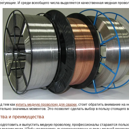
ектующие. И среди всеобщего числа выделяется качественная медная провол
д тем как
купить медную проволоку для сварки
, стоит обратить внимание на н
тельно значимых моментов. Это позволит сделать выбор в пользу стоящего в
тва и преимущества
одготовить и выпустить медную проволоку, профессионалы стараются польз