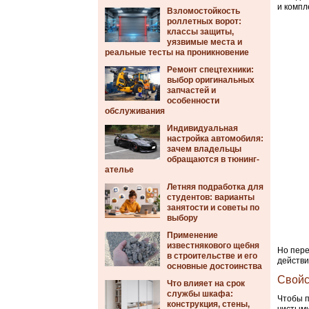
и компл
Взломостойкость
роллетных ворот:
классы защиты,
уязвимые места и
реальные тесты на проникновение
Ремонт спецтехники:
выбор оригинальных
запчастей и
особенности
обслуживания
Индивидуальная
настройка автомобиля:
зачем владельцы
обращаются в тюнинг-
ателье
Летняя подработка для
студентов: варианты
занятости и советы по
выбору
Применение
известнякового щебня
Но пере
в строительстве и его
действи
основные достоинства
Свойс
Что влияет на срок
службы шкафа:
Чтобы п
конструкция, стены,