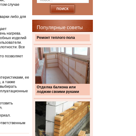
ки,
том случае
варки либо для
Популярные советы
дает
ень нагрева.
Ремонт теплого пола
добных изделий
ользователи.
плотности. Все
это позволяет
ктеристиками, ее
, а также
 выбирать
Отделка балкона или
ксплуатационные
лоджии своими руками
отовить
л.
ериал.
 ответственным