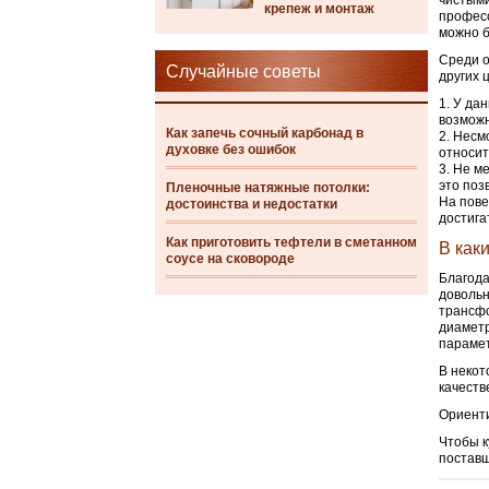
чистыми
крепеж и монтаж
професс
можно б
Среди о
Случайные советы
других 
У дан
возможн
Как запечь сочный карбонад в
Несмо
духовке без ошибок
относит
Не ме
это поз
Пленочные натяжные потолки:
На пове
достоинства и недостатки
достига
Как приготовить тефтели в сметанном
В как
соусе на сковороде
Благода
довольн
трансфо
диаметр
параме
В некот
качеств
Ориенти
Чтобы к
постав