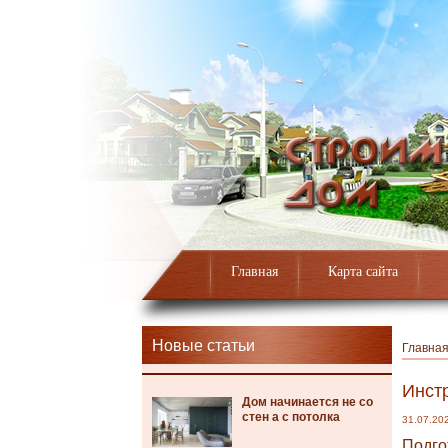
Главная
Карта сайта
Новые статьи
Главна
Инст
Дом начинается не со
стен а с потолка
31.07.20
Подго