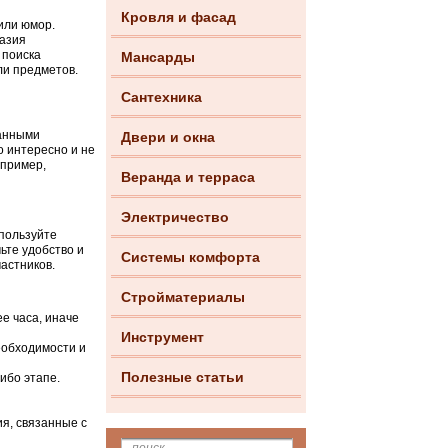
Кровля и фасад
или юмор.
разия
 поиска
Мансарды
ли предметов.
Сантехника
анными
Двери и окна
 интересно и не
апример,
Веранда и терраса
Электричество
спользуйте
ьте удобство и
Системы комфорта
частников.
Стройматериалы
ее часа, иначе
Инструмент
еобходимости и
Полезные статьи
либо этапе.
я, связанные с