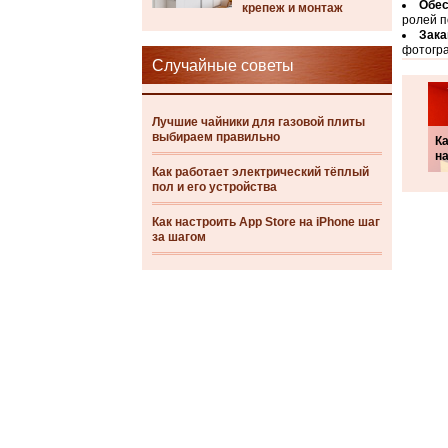
Обес
крепеж и монтаж
ролей п
Зака
фотогр
Случайные советы
Лучшие чайники для газовой плиты
выбираем правильно
Ка
н
Как работает электрический тёплый
пол и его устройства
Как настроить App Store на iPhone шаг
за шагом