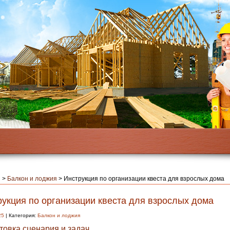
я
>
Балкон и лоджия
>
Инструкция по организации квеста для взрослых дома
рукция по организации квеста для взрослых дома
25
| Категория:
Балкон и лоджия
товка сценария и задач