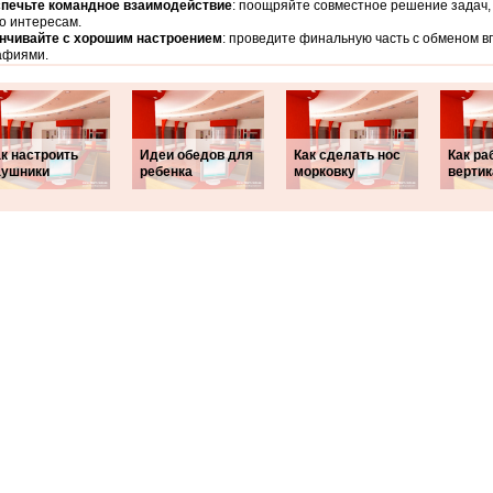
печьте командное взаимодействие
: поощряйте совместное решение задач
о интересам.
нчивайте с хорошим настроением
: проведите финальную часть с обменом 
афиями.
к настроить
Идеи обедов для
Как сделать нос
Как ра
аушники
ребенка
морковку
верти