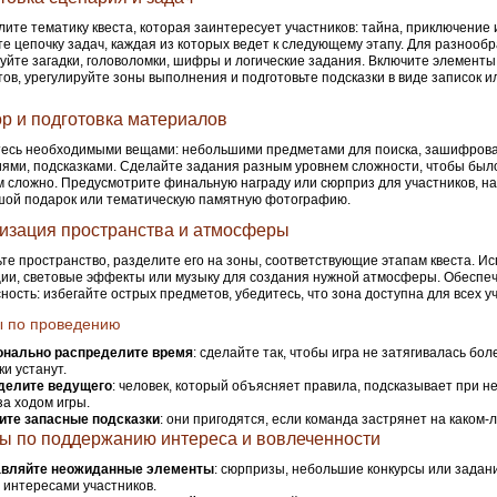
ите тематику квеста, которая заинтересует участников: тайна, приключение 
е цепочку задач, каждая из которых ведет к следующему этапу. Для разнооб
уйте загадки, головоломки, шифры и логические задания. Включите элементы
ов, урегулируйте зоны выполнения и подготовьте подсказки в виде записок и
р и подготовка материалов
тесь необходимыми вещами: небольшими предметами для поиска, зашифров
ями, подсказками. Сделайте задания разным уровнем сложности, чтобы было
 сложно. Предусмотрите финальную награду или сюрприз для участников, н
шой подарок или тематическую памятную фотографию.
изация пространства и атмосферы
те пространство, разделите его на зоны, соответствующие этапам квеста. И
ии, световые эффекты или музыку для создания нужной атмосферы. Обеспеч
ность: избегайте острых предметов, убедитесь, что зона доступна для всех у
ы по проведению
онально распределите время
: сделайте так, чтобы игра не затягивалась бол
ки устанут.
делите ведущего
: человек, который объясняет правила, подсказывает при н
за ходом игры.
ите запасные подсказки
: они пригодятся, если команда застрянет на каком-
ы по поддержанию интереса и вовлеченности
вляйте неожиданные элементы
: сюрпризы, небольшие конкурсы или задани
интересами участников.