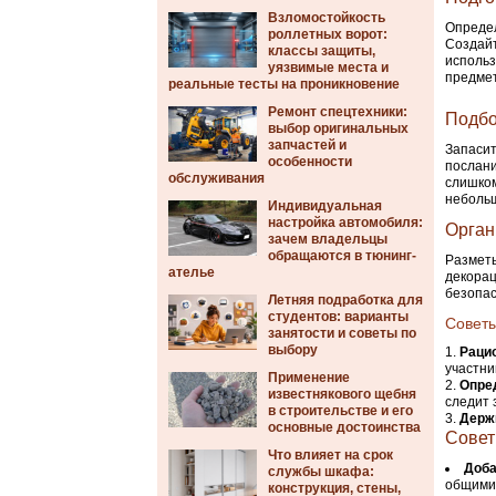
Взломостойкость
Определ
роллетных ворот:
Создайт
классы защиты,
использ
уязвимые места и
предмет
реальные тесты на проникновение
Ремонт спецтехники:
Подбо
выбор оригинальных
запчастей и
Запаси
особенности
послани
обслуживания
слишком
неболь
Индивидуальная
настройка автомобиля:
Орган
зачем владельцы
обращаются в тюнинг-
Разметь
ателье
декорац
безопас
Летняя подработка для
студентов: варианты
Совет
занятости и советы по
выбору
Раци
участни
Применение
Опре
известнякового щебня
следит 
в строительстве и его
Держ
основные достоинства
Совет
Что влияет на срок
Доба
службы шкафа:
общими 
конструкция, стены,