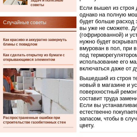
задач и полезные
советы
Если вышел из строя д
однако на полную мощ
будет больше расход 
Случайные советы
вы уже не сможете. Д
(гофрированной) и ус
Как красиво и аккуратно завернуть
нужно будет вскрывать
блины с повидлом
вмурован в пол, при в
под терморегулятором,
Как сделать открытку из бумаги с
открывающимся элементом
использование его ма
включаться даже от д
Вышедший из строя те
новый в магазине и ус
поверхностный ремонт
составит труда замен
Если вы устанавливае
естественно покупаете
Распространенные ошибки при
запасом, чтобы в слу
строительстве газобетонных стен
цвету.