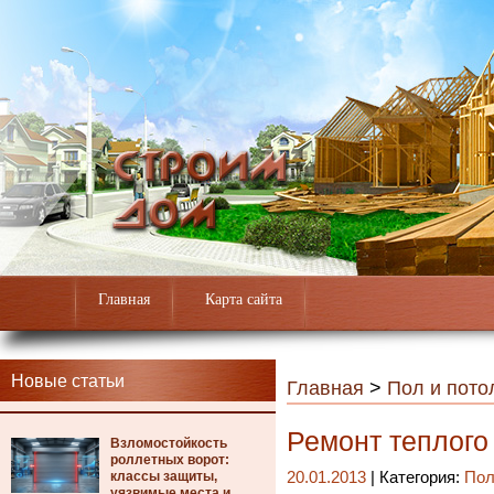
Главная
Карта сайта
Новые статьи
Главная
>
Пол и пото
Ремонт теплого
Взломостойкость
роллетных ворот:
классы защиты,
20.01.2013
| Категория:
Пол
уязвимые места и