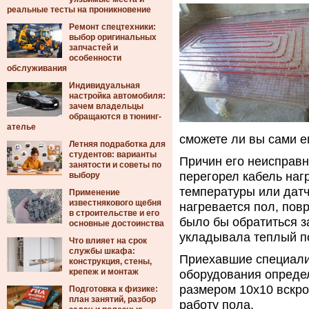
реальные тесты на проникновение
Ремонт спецтехники:
выбор оригинальных
запчастей и
особенности
обслуживания
Индивидуальная
настройка автомобиля:
зачем владельцы
обращаются в тюнинг-
ателье
сможете ли вы сами е
Летняя подработка для
студентов: варианты
Причин его неисправн
занятости и советы по
перегорел кабель наг
выбору
температуры или датч
Применение
известнякового щебня
нагревается пол, пов
в строительстве и его
было бы обратиться з
основные достоинства
укладывала теплый п
Что влияет на срок
службы шкафа:
Приехавшие специали
конструкция, стены,
крепеж и монтаж
оборудования определ
размером 10х10 вскро
Подготовка к физике:
план занятий, разбор
работу пола.