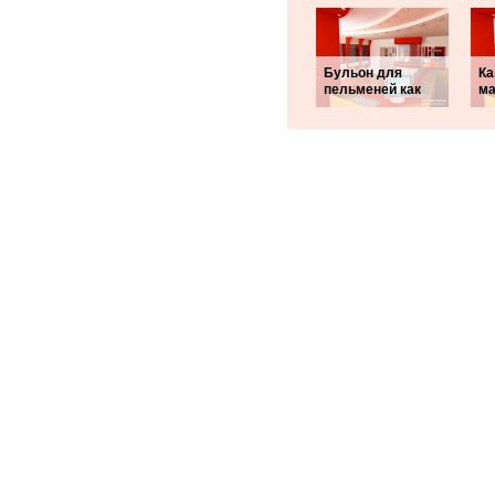
Бульон для
Ка
пельменей как
ма