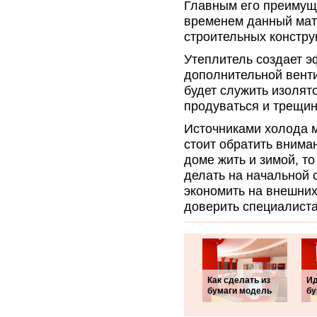
Главным его преимуще
временем данный мат
строительных констру
Утеплитель создает э
дополнительной венти
будет служить изолят
продуваться и трещи
Источниками холода м
стоит обратить внима
доме жить и зимой, т
делать на начальной 
экономить на внешних
доверить специалист
Как сделать из
Ид
бумаги модель
бу