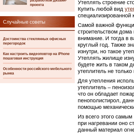
разработкой дизайн-
Утеплять строение сто
проекта
Купить любой вид
уте
специализированной 
Случайные советы
Самой важной функцие
строительством дома 
внимание. И тогда в 
Достоинства стеклянных офисных
перегородок
круглый год. Также з
изнутри, но такое уте
Как настроить видеоповтор на iPhone
Утеплять жилище изну
пошаговая инструкция
будете жить в таком д
Особенности российского мебельного
утеплитель не только
рынка
Для утепления исполь
утеплитель – пеноизо
что он обладает пожа
пенополистирол, данн
помощью механически
Из всего этого самым
при нагревании оно ст
данный материал огн