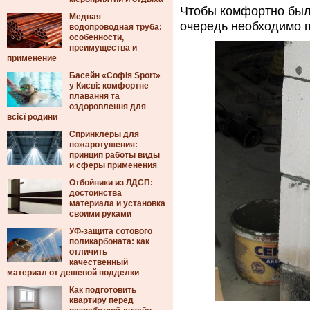
Чтобы комфортно был
Медная
очередь необходимо п
водопроводная труба:
особенности,
преимущества и
применение
Басейн «Софія Sport»
у Києві: комфортне
плавання та
оздоровлення для
всієї родини
Спринклеры для
пожаротушения:
принцип работы виды
и сферы применения
Отбойники из ЛДСП:
достоинства
материала и установка
своими руками
УФ-защита сотового
поликарбоната: как
отличить
качественный
материал от дешевой подделки
Как подготовить
квартиру перед