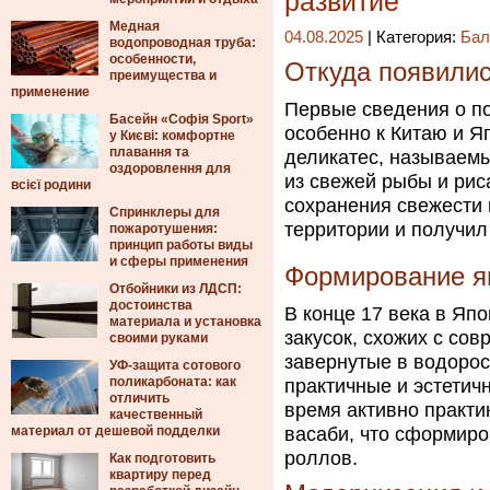
развитие
Медная
04.08.2025
| Категория:
Бал
водопроводная труба:
особенности,
Откуда появили
преимущества и
применение
Первые сведения о по
Басейн «Софія Sport»
особенно к Китаю и Я
у Києві: комфортне
плавання та
деликатес, называемый
оздоровлення для
из свежей рыбы и риса
всієї родини
сохранения свежести 
Спринклеры для
территории и получил 
пожаротушения:
принцип работы виды
и сферы применения
Формирование я
Отбойники из ЛДСП:
достоинства
В конце 17 века в Яп
материала и установка
закусок, схожих с со
своими руками
завернутые в водорос
УФ-защита сотового
поликарбоната: как
практичные и эстетич
отличить
время активно практи
качественный
материал от дешевой подделки
васаби, что сформир
роллов.
Как подготовить
квартиру перед