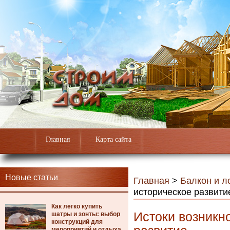
Главная
Карта сайта
Новые статьи
Главная
>
Балкон и л
историческое развити
Как легко купить
Истоки возникн
шатры и зонты: выбор
конструкций для
мероприятий и отдыха