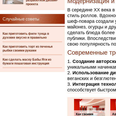
Модернизация и 
разработкой дизайн-
проекта
В середине XX века 
стиль роллов. Вдохн
Случайные советы
шеф-повара создали 
майонез, огурцы и др
сделать блюда более
Как приготовить филе тунца в
духовке вкусно и правильно
публики. Впоследстви
свою популярность по
Как приготовить торт из печенья
рыбки своими руками
Современные тр
Как сделать маску Бабы Яги из
Создание авторск
бумаги пошаговая инструкция
уникальными начинка
Использование ди
веганских и безглюте
Интеграция техно
способствует быстро
Как своими
Ав