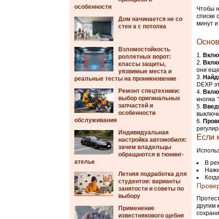
особенности
Чтобы н
списке 
Дом начинается не со
минут и
стен а с потолка
Основ
Взломостойкость
Вклю
роллетных ворот:
Вклю
классы защиты,
они еще
уязвимые места и
Найд
реальные тесты на проникновение
DEXP эт
Ремонт спецтехники:
Вклю
выбор оригинальных
кнопка
запчастей и
Введ
особенности
выключи
обслуживания
Пров
регулир
Индивидуальная
Если 
настройка автомобиля:
зачем владельцы
Использ
обращаются в тюнинг-
ателье
В ре
Нажи
Летняя подработка для
Когд
студентов: варианты
Провер
занятости и советы по
выбору
Протест
другим 
Применение
сохрани
известнякового щебня