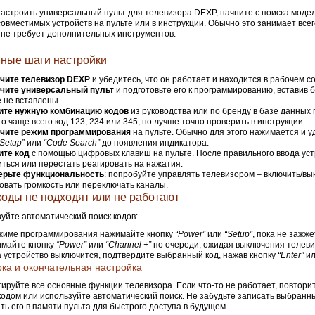
астроить универсальный пульт для телевизора DEXP, начните с поиска модел
совместимых устройств на пульте или в инструкции. Обычно это занимает всег
 не требует дополнительных инструментов.
ные шаги настройки
чите телевизор DEXP
и убедитесь, что он работает и находится в рабочем с
чите универсальный пульт
и подготовьте его к программированию, вставив 
 не вставлены.
ите нужную комбинацию кодов
из руководства или по бренду в базе данных 
о чаще всего код 123, 234 или 345, но лучше точно проверить в инструкции.
чите режим программирования
на пульте. Обычно для этого нажимается и 
“Setup”
или
“Code Search”
до появления индикатора.
ите код
с помощью цифровых клавиш на пульте. После правильного ввода ус
ться или перестать реагировать на нажатия.
ерьте функциональность
: попробуйте управлять телевизором – включить/вы
овать громкость или переключать каналы.
коды не подходят или не работают
уйте автоматический поиск кодов:
жиме программирования нажимайте кнопку
“Power”
или
“Setup”
, пока не зажж
майте кнопку
“Power”
или
“Channel +”
по очереди, ожидая выключения телеви
а устройство выключится, подтвердите выбранный код, нажав кнопку
“Enter”
и
ка и окончательная настройка
ируйте все основные функции телевизора. Если что-то не работает, повтори
кодом или используйте автоматический поиск. Не забудьте записать выбранн
ть его в памяти пульта для быстрого доступа в будущем.