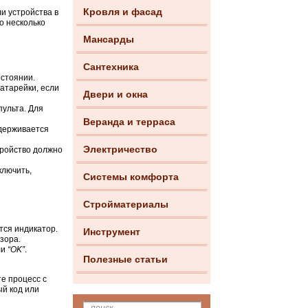
Кровля и фасад
и устройства в
о несколько
Мансарды
Сантехника
остоянии.
батарейки, если
Двери и окна
пульта. Для
Веранда и терраса
удерживается
Электричество
тройство должно
ключить,
Системы комфорта
Стройматериалы
ется индикатор.
Инструмент
зора.
ли
“OK”
.
Полезные статьи
те процесс с
ый код или