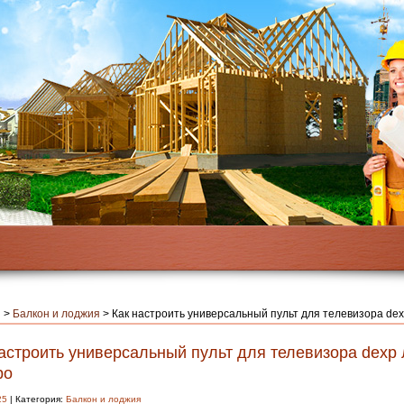
я
>
Балкон и лоджия
>
Как настроить универсальный пульт для телевизора dex
астроить универсальный пульт для телевизора dexp 
ро
25
| Категория:
Балкон и лоджия