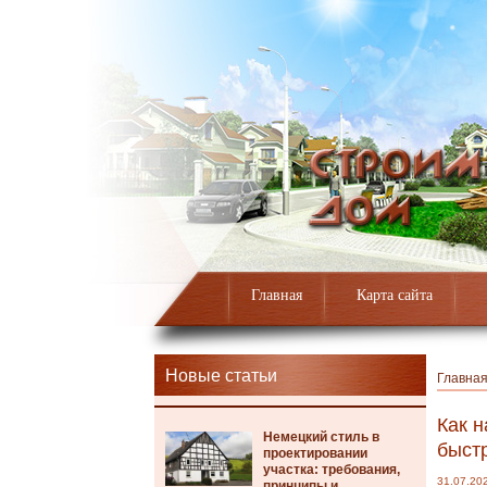
Главная
Карта сайта
Новые статьи
Главна
Как н
Немецкий стиль в
быст
проектировании
участка: требования,
31.07.20
принципы и