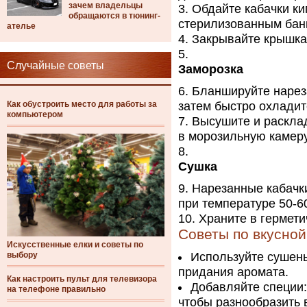
зачем владельцы
Обдайте кабачки к
обращаются в тюнинг-
стерилизованным бан
ателье
Закрывайте крышкам
Случайные советы
Заморозка
Бланшируйте нареза
Как обустроить место для работы за
затем быстро охладит
компьютером
Высушите и расклад
в морозильную камеру
Сушка
Нарезанные кабачк
при температуре 50-6
Храните в гермети
Советы по вкусной
Искусственные елки и советы по
выбору
Используйте сушены
придания аромата.
Как настроить пульт для телевизора
Добавляйте специи:
на телефоне правильно
чтобы разнообразить 