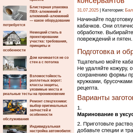
консервантов
Блистерная упаковка
31.07.2025
| Категория:
Бал
ПВХ–алюминий и
алюминий–алюминий
Начинайте подготовку
— какое оборудование
потребуется
кабачков. Они отлично
обработке. Выбирайте
Немецкий стиль в
проектировании
повреждений и пятен.
участка: требования,
принципы и
Подготовка и об
особенности
Дом начинается не со
Тщательно мойте каба
стен а с потолка
Не удаляйте кожуру, 
сохранению формы про
Взломостойкость
роллетных ворот:
кружками, брусочками
классы защиты,
рецепта.
уязвимые места и
реальные тесты на проникновение
Варианты загото
Ремонт спецтехники:
выбор оригинальных
запчастей и
Маринование в уксус
особенности
обслуживания
Приготовьте раство
Индивидуальная
добавьте специи и тра
настройка автомобиля: