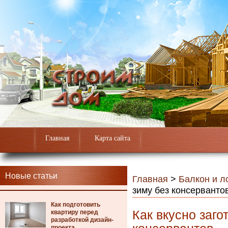
Главная
Карта сайта
Новые статьи
Главная
>
Балкон и л
зиму без консерванто
Как подготовить
Как вкусно заго
квартиру перед
разработкой дизайн-
проекта