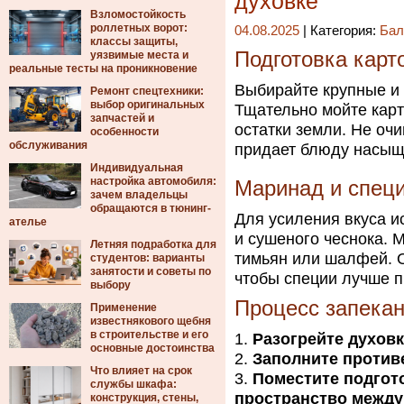
духовке
Взломостойкость
роллетных ворот:
04.08.2025
| Категория:
Бал
классы защиты,
Подготовка карт
уязвимые места и
реальные тесты на проникновение
Выбирайте крупные и 
Ремонт спецтехники:
выбор оригинальных
Тщательно мойте карт
запчастей и
остатки земли. Не оч
особенности
обслуживания
придает блюду насыще
Индивидуальная
настройка автомобиля:
Маринад и спец
зачем владельцы
обращаются в тюнинг-
Для усиления вкуса и
ателье
и сушеного чеснока. 
Летняя подработка для
тимьян или шалфей. 
студентов: варианты
занятости и советы по
чтобы специи лучше п
выбору
Процесс запека
Применение
известнякового щебня
в строительстве и его
Разогрейте духовк
основные достоинства
Заполните против
Что влияет на срок
Поместите подгот
службы шкафа:
пространство между
конструкция, стены,