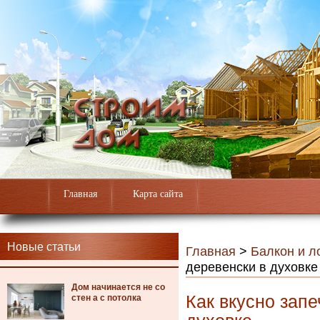
Главная
Карта сайта
Новые статьи
Главная
>
Балкон и л
деревенски в духовке
Дом начинается не со
Как вкусно запе
стен а с потолка