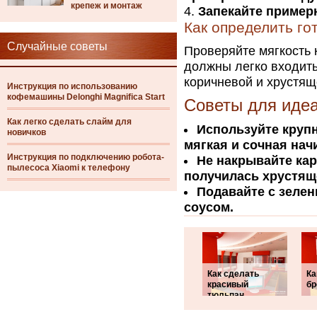
крепеж и монтаж
Запекайте примерн
Как определить го
Случайные советы
Проверяйте мягкость 
должны легко входить 
коричневой и хрустящ
Инструкция по использованию
кофемашины Delonghi Magnifica Start
Советы для идеа
Как легко сделать слайм для
Используйте крупн
новичков
мягкая и сочная нач
Инструкция по подключению робота-
Не накрывайте ка
пылесоса Xiaomi к телефону
получилась хрустящ
Подавайте с зеле
соусом.
Как сделать
Ка
красивый
бр
тюльпан