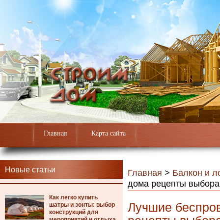
Главная
Карта сайта
Новые статьи
Главная
>
Балкон и л
дома рецепты выбора
Как легко купить
Лучшие беспро
шатры и зонты: выбор
конструкций для
мероприятий и отдыха