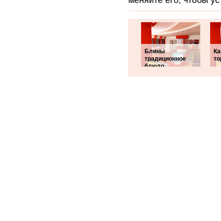
меняйте его, чтобы ус
Блины
Ка
традиционное
то
блюдо