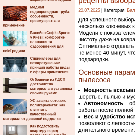
рецепты выбор
Медная
29.07.2025
| Категория:
Бал
водопроводная труба:
особенности,
Для успешного выбор
преимущества и
применение
несколько ключевых к
Модели с показателе
Басейн «Софія Sport»
у Києві: комфортне
чистоту даже на ковр
плавання та
Оптимально отдавать
оздоровлення для
всієї родини
не менее 40 минут, ч
Спринклеры для
подзарядки.
пожаротушения:
принцип работы виды
Основные парам
и сферы применения
пылесоса
Отбойники из ЛДСП:
достоинства
материала и установка
Мощность всасыв
своими руками
шерстью, пылью и мус
УФ-защита сотового
Автономность
– об
поликарбоната: как
работы после полной 
отличить
качественный
Вес и удобство и
материал от дешевой подделки
позволяют с легкость
Как подготовить
длительного времени.
квартиру перед