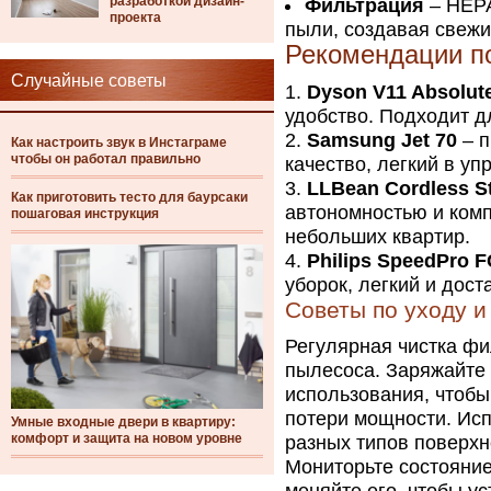
разработкой дизайн-
Фильтрация
– HEPA
проекта
пыли, создавая свежи
Рекомендации п
Случайные советы
Dyson V11 Absolut
удобство. Подходит д
Samsung Jet 70
– п
Как настроить звук в Инстаграме
чтобы он работал правильно
качество, легкий в у
LLBean Cordless S
Как приготовить тесто для баурсаки
автономностью и ком
пошаговая инструкция
небольших квартир.
Philips SpeedPro 
уборок, легкий и дос
Советы по уходу и
Регулярная чистка ф
пылесоса. Заряжайте 
использования, чтобы
потери мощности. Исп
Умные входные двери в квартиру:
комфорт и защита на новом уровне
разных типов поверхн
Мониторьте состояние