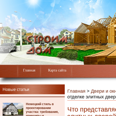
Главная
Карта сайта
Новые статьи
Главная
>
Двери и ок
отделке элитных две
Немецкий стиль в
Что представля
проектировании
участка: требования,
принципы и