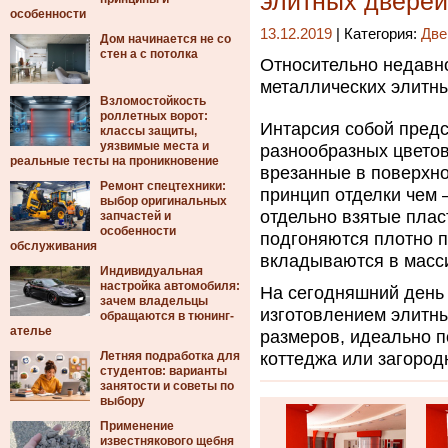
элитных дверей
особенности
13.12.2019
| Категория:
Две
Дом начинается не со
стен а с потолка
Относительно недавно
металлических элитны
Взломостойкость
роллетных ворот:
Интарсия собой предс
классы защиты,
уязвимые места и
разнообразных цветов
реальные тесты на проникновение
врезанные в поверхно
Ремонт спецтехники:
принцип отделки чем –
выбор оригинальных
отдельно взятые плас
запчастей и
особенности
подгоняются плотно п
обслуживания
вкладываются в масс
Индивидуальная
настройка автомобиля:
На сегодняшний день
зачем владельцы
изготовлением элитны
обращаются в тюнинг-
ателье
размеров, идеально 
Летняя подработка для
коттеджа или загород
студентов: варианты
занятости и советы по
выбору
Применение
известнякового щебня