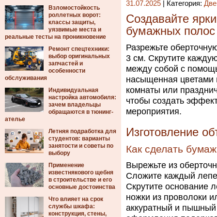
31.07.2025
| Категория:
Две
Взломостойкость
роллетных ворот:
Создавайте ярки
классы защиты,
бумажных полос
уязвимые места и
реальные тесты на проникновение
Разрежьте оберточную
Ремонт спецтехники:
выбор оригинальных
3 см. Скрутите каждую
запчастей и
между собой с помощь
особенности
обслуживания
насыщенная цветами 
комнаты или празднич
Индивидуальная
настройка автомобиля:
чтобы создать эффект
зачем владельцы
мероприятия.
обращаются в тюнинг-
ателье
Изготовление об
Летняя подработка для
студентов: варианты
занятости и советы по
Как сделать бума
выбору
Вырежьте из оберточн
Применение
известнякового щебня
Сложите каждый лепес
в строительстве и его
Скрутите основание л
основные достоинства
ножки из проволоки и
Что влияет на срок
службы шкафа:
аккуратный и пышный 
конструкция, стены,