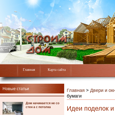
Главная
Карта сайта
Новые статьи
Главная
>
Двери и ок
бумаги
Дом начинается не со
Идеи поделок и
стен а с потолка