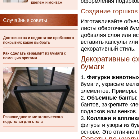
оформления подарков 
крепеж и монтаж
Создание горшков 
Случайные советы
Изготавливайте объем
листы оберточной бум
добавляя слои или ис
Достоинства и недостатки пробкового
вставить капсулы или
покрытия: какое выбрать
декоративный стиль.
Как сделать керамбит из бумаги с
Декоративные фи
помощью оригами
бумаги
Фигурки животных
бумаги, украсьте мел
элементов. Примеры: к
Объемные банты
:
бантов, закрепите кл
подарков или венков.
Разновидности металлического
Коллажи и апплик
подстолья для стола
фигуры и узоры из бу
основе. Это отлично 