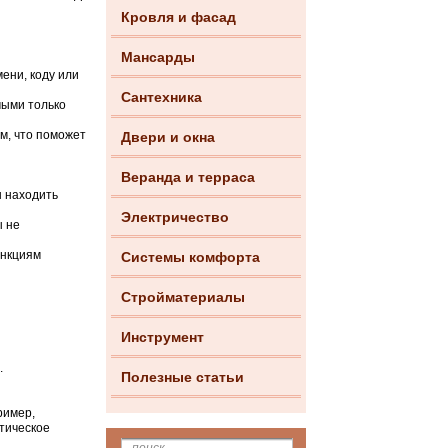
Кровля и фасад
Мансарды
ени, коду или
Сантехника
мыми только
м, что поможет
Двери и окна
Веранда и терраса
ы находить
Электричество
ы не
ункциям
Системы комфорта
Стройматериалы
Инструмент
.
Полезные статьи
ример,
тическое