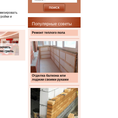
имизировать
тройки и
Популярные советы
Ремонт теплого пола
лючить
ию гриль
Отделка балкона или
лоджии своими руками