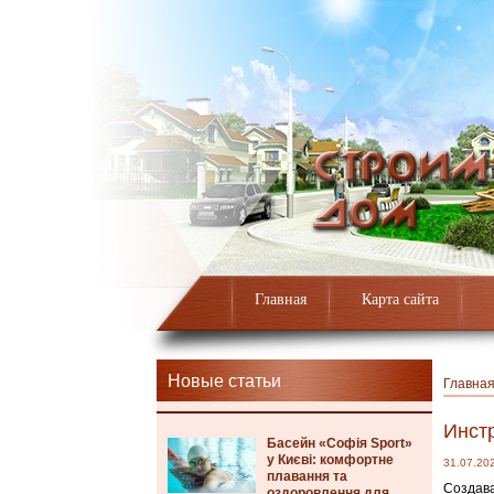
Главная
Карта сайта
Новые статьи
Главна
Инстр
Басейн «Софія Sport»
у Києві: комфортне
31.07.20
плавання та
Создава
оздоровлення для