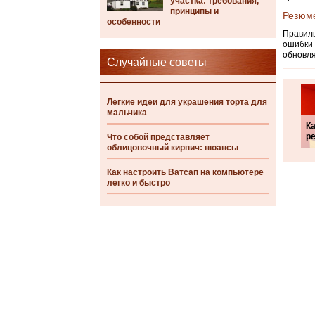
участка: требования,
принципы и
Резюм
особенности
Правиль
ошибки 
обновля
Случайные советы
Легкие идеи для украшения торта для
мальчика
Ка
ре
Что собой представляет
облицовочный кирпич: нюансы
Как настроить Ватсап на компьютере
легко и быстро