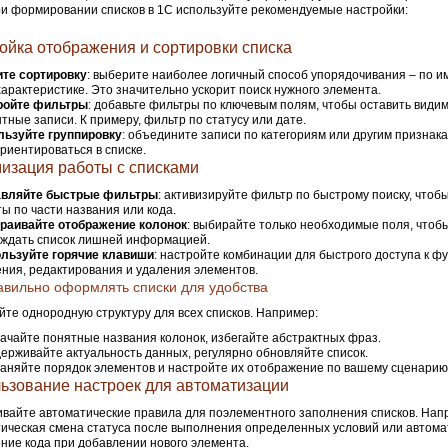
ри формировании списков в 1С используйте рекомендуемые настройки:
ойка отображения и сортировки списка
ите сортировку
: выберите наиболее логичный способ упорядочивания – по им
характеристике. Это значительно ускорит поиск нужного элемента.
ройте фильтры
: добавьте фильтры по ключевым полям, чтобы оставить види
тные записи. К примеру, фильтр по статусу или дате.
льзуйте группировку
: объедините записи по категориям или другим признака
риентироваться в списке.
изация работы с списками
вляйте быстрые фильтры
: активизируйте фильтр по быстрому поиску, чтоб
ы по части названия или кода.
раивайте отображение колонок
: выбирайте только необходимые поля, чтоб
ждать список лишней информацией.
льзуйте горячие клавиши
: настройте комбинации для быстрого доступа к ф
ния, редактирования и удаления элементов.
авильно оформлять списки для удобства
те однородную структуру для всех списков. Например:
ачайте понятные названия колонок, избегайте абстрактных фраз.
ерживайте актуальность данных, регулярно обновляйте список.
аняйте порядок элементов и настройте их отображение по вашему сценарию
ьзование настроек для автоматизации
вайте автоматические правила для поэлементного заполнения списков. Нап
ическая смена статуса после выполнения определенных условий или автома
ние кода при добавлении нового элемента.