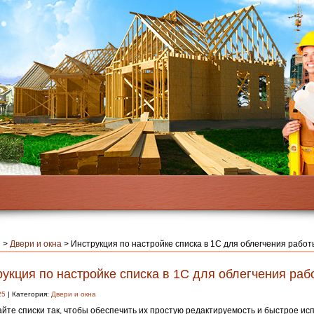
я
>
Двери и окна
>
Инструкция по настройке списка в 1С для облегчения работ
укция по настройке списка в 1С для облегчения раб
25
| Категория:
Двери и окна
йте списки так, чтобы обеспечить их простую редактируемость и быстрое ис