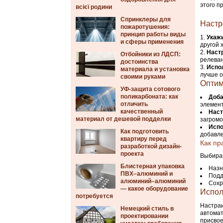
этого п
всієї родини
Спринклеры для
Настр
пожаротушения:
принцип работы виды
Укаж
и сферы применения
другой 
Наст
Отбойники из ЛДСП:
релеван
достоинства
Испо
материала и установка
лучше о
своими руками
Оптим
УФ-защита сотового
поликарбоната: как
Доба
отличить
элемент
качественный
Наст
материал от дешевой подделки
загромо
Испо
Как подготовить
добавле
квартиру перед
Как пр
разработкой дизайн-
проекта
Выбирай
Блистерная упаковка
Назн
ПВХ–алюминий и
Подд
алюминий–алюминий
Сохр
— какое оборудование
Испол
потребуется
Настраи
Немецкий стиль в
автомат
проектировании
присвое