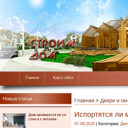
Главная
Карта сайта
Новые статьи
Главная
>
Двери и ок
Испортятся ли 
Дом начинается не со
стен а с потолка
07.08.2025
| Категория:
Две