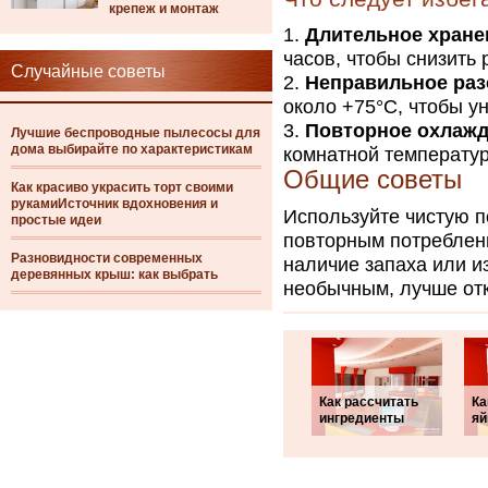
крепеж и монтаж
Длительное хране
часов, чтобы снизить
Случайные советы
Неправильное раз
около +75°C, чтобы у
Повторное охлаж
Лучшие беспроводные пылесосы для
дома выбирайте по характеристикам
комнатной температур
Общие советы
Как красиво украсить торт своими
рукамиИсточник вдохновения и
Используйте чистую п
простые идеи
повторным потреблен
Разновидности современных
наличие запаха или и
деревянных крыш: как выбрать
необычным, лучше отк
Как рассчитать
Ка
ингредиенты
яй