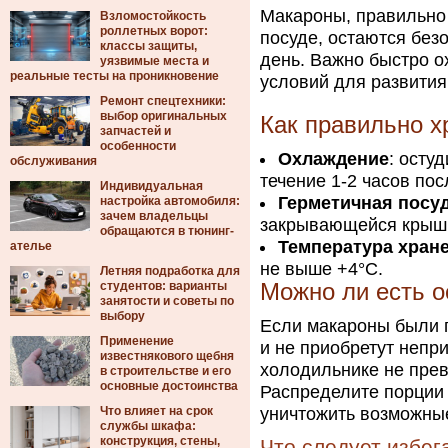
Макароны, правильно
Взломостойкость
роллетных ворот:
посуде, остаются бе
классы защиты,
день. Важно быстро о
уязвимые места и
реальные тесты на проникновение
условий для развития
Ремонт спецтехники:
выбор оригинальных
Как правильно х
запчастей и
особенности
Охлаждение
: осту
обслуживания
течение 1-2 часов пос
Индивидуальная
Герметичная посу
настройка автомобиля:
зачем владельцы
закрывающейся крышк
обращаются в тюнинг-
Температура хран
ателье
не выше +4°C.
Летняя подработка для
студентов: варианты
Можно ли есть о
занятости и советы по
выбору
Если макароны были 
Применение
и не приобретут непр
известнякового щебня
холодильнике не прев
в строительстве и его
основные достоинства
Распределите порции 
Что влияет на срок
уничтожить возможные
службы шкафа:
конструкция, стены,
Что следует избег