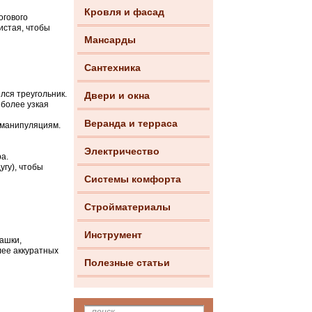
Кровля и фасад
огового
истая, чтобы
Мансарды
Сантехника
лся треугольник.
Двери и окна
 более узкая
Веранда и терраса
м манипуляциям.
Электричество
а.
угу), чтобы
Системы комфорта
Стройматериалы
Инструмент
ашки,
лее аккуратных
Полезные статьи