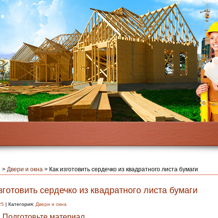
я
>
Двери и окна
>
Как изготовить сердечко из квадратного листа бумаги
зготовить сердечко из квадратного листа бумаги
25
| Категория:
Двери и окна
. Подготовьте материал