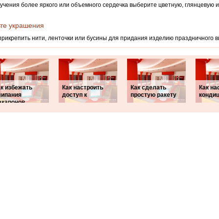
учения более яркого или объемного сердечка выберите цветную, глянцевую 
те украшения
рикрепить нити, ленточки или бусины для придания изделию праздничного в
ак избежать
Как настроить
Как сделать
Как на
липания
доступ к
простую ракету
конди
акаронов