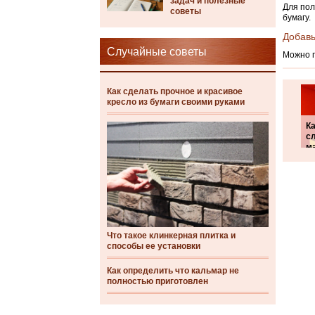
задач и полезные
Для пол
советы
бумагу.
Добавь
Случайные советы
Можно п
Как сделать прочное и красивое
кресло из бумаги своими руками
К
с
м
Что такое клинкерная плитка и
способы ее установки
Как определить что кальмар не
полностью приготовлен