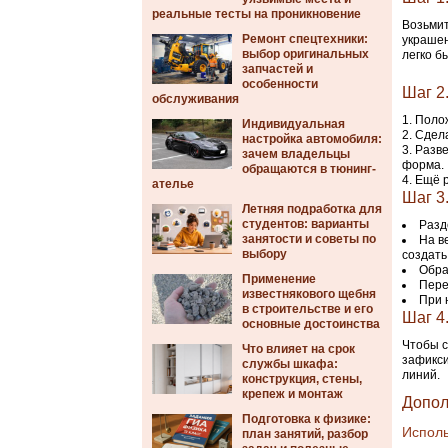
реальные тесты на проникновение
Возьмит
Ремонт спецтехники:
украшен
выбор оригинальных
легко б
запчастей и
особенности
Шаг 2
обслуживания
Полож
Индивидуальная
Сдела
настройка автомобиля:
Разве
зачем владельцы
форма.
обращаются в тюнинг-
Ещё р
ателье
Шаг 3
Летняя подработка для
студентов: варианты
Разд
занятости и советы по
На в
выбору
создать
Обра
Применение
Пере
известнякового щебня
При 
в строительстве и его
Шаг 4
основные достоинства
Чтобы с
Что влияет на срок
зафикси
службы шкафа:
линий.
конструкция, стены,
крепеж и монтаж
Допол
Подготовка к физике:
Исполь
план занятий, разбор