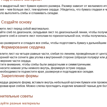
е квадратный лист бумаги нужного размера. Размер зависит от желаемого ит
ия – чем больше лист, тем крупнее сердце. Убедитесь, что бумага гладкая и ч
ыло выполнять сгибы и сглаживать складки.
. Создайте основу
ите лист перед собой вертикально.
йте сгиб по диагонали, складывая лист по диагональной линии, чтобы получи
рните сгиб и согните лист пополам по горизонтальной оси, чтобы получилась
аз разверните и сгладьте все сгибы, чтобы подготовить бумагу к дальнейши
. Формирование сердечка
елите лист на четыре равные части, сгибая по линиям, проведённым от центр
ерхней части согните два уголка к внутренней стороне (образуя полукруг или д
 верхние части сердца.
тите внимание, чтобы сгибы были аккуратными и симметричными.
несите нижние углы немного внутрь, формируя острие сердца.
необходимости подчистите края, развернув и подгладив все складки.
. Закрепление формы
ердце держало форму, вставьте внутрь небольшой кусочек бумаги или промок
ровав края сгибов. Можно слегка прогладить изделие влажной тканью для бо
нительные советы
зуйте разные материалы