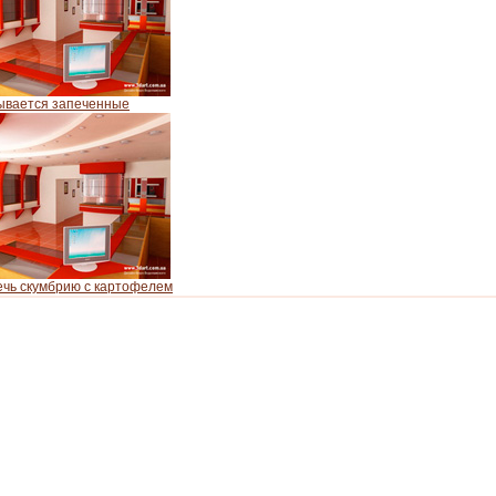
ывается запеченные
ечь скумбрию с картофелем