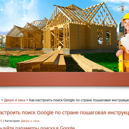
я
>
Двери и окна
>
Как настроить поиск Google по стране пошаговая инструкци
астроить поиск Google по стране пошаговая инструк
25
| Категория:
Двери и окна
ьзуйте параметры поиска в Google