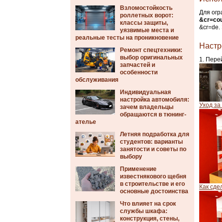
Взломостойкость
Для огр
роллетных ворот:
&cr=co
классы защиты,
&cr=de.
уязвимые места и
реальные тесты на проникновение
Настр
Ремонт спецтехники:
выбор оригинальных
Перей
запчастей и
особенности
обслуживания
Индивидуальная
настройка автомобиля:
Уход за
зачем владельцы
обращаются в тюнинг-
ателье
Летняя подработка для
студентов: варианты
занятости и советы по
выбору
Применение
известнякового щебня
в строительстве и его
Как сде
основные достоинства
Что влияет на срок
службы шкафа:
конструкция, стены,