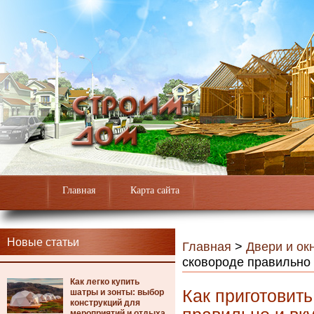
Главная
Карта сайта
Новые статьи
Главная
>
Двери и ок
сковороде правильно 
Как легко купить
Как приготовит
шатры и зонты: выбор
конструкций для
мероприятий и отдыха