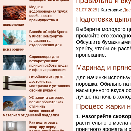
правильно и вк
Медная
31.07.2025
| Категория:
Две
водопроводная труба:
особенности,
Подготовка цып
преимущества и
применение
Выберите молодого цы
Басейн «Софія Sport»
промойте его холодно
у Києві: комфортне
плавання та
Обсушите бумажными 
оздоровлення для
хребту, чтобы он расп
всієї родини
пропекание.
Спринклеры для
пожаротушения:
принцип работы виды
Маринад и прян
и сферы применения
Для начинки используй
Отбойники из ЛДСП:
достоинства
порошка. Обильно нат
материала и установка
насыщенного вкуса ос
своими руками
лучше на ночь в холо
УФ-защита сотового
поликарбоната: как
Процесс жарки н
отличить
качественный
материал от дешевой подделки
Разогрейте сково
растительного масла 
Как подготовить
квартиру перед
приятного аромата и 