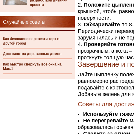
разработкой дизайн-
Положите цыплен
проекта
крышкой, чтобы равн
поверхности.
Случайные советы
Обжаривайте
по 8-
Периодически перево
зарумянилась и не по
Как безопасно перевезти торт в
другой город
Проверяйте готов
прозрачным, а кожа –
Достоинства деревянных домов
проткнуть толщую час
Завершение и п
Как быстро свернуть все окна на
Mac.1
Дайте цыпленку полеж
равномерно распредел
подавайте с картофе
Добавьте зелень для я
Советы для дости
Используйте тяже
Не перегревайте м
образовалась горькая
Следите за огнем
–