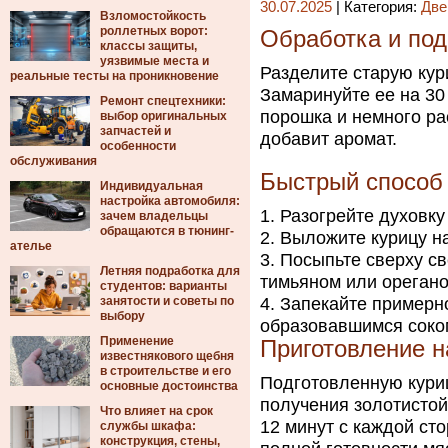
30.07.2025
| Категория:
Две
Взломостойкость
роллетных ворот:
Обработка и под
классы защиты,
уязвимые места и
Разделите старую кури
реальные тесты на проникновение
Замаринуйте ее на 30 
Ремонт спецтехники:
порошка и немного ра
выбор оригинальных
запчастей и
добавит аромат.
особенности
обслуживания
Быстрый способ
Индивидуальная
настройка автомобиля:
Разогрейте духовку
зачем владельцы
обращаются в тюнинг-
Выложите курицу на
ателье
Посыпьте сверху св
Летняя подработка для
тимьяном или орегано
студентов: варианты
занятости и советы по
Запекайте примерно
выбору
образовавшимся соком
Применение
Приготовление н
известнякового щебня
в строительстве и его
Подготовленную куриц
основные достоинства
получения золотистой
Что влияет на срок
12 минут с каждой ст
службы шкафа:
конструкция, стены,