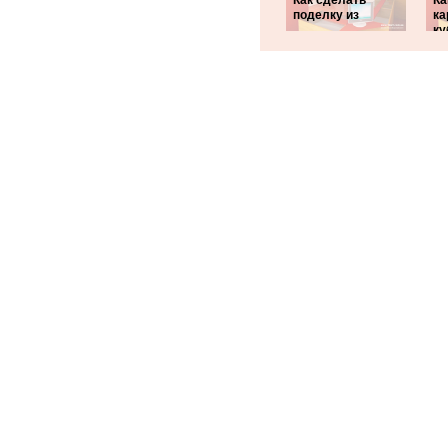
Как сделать
Ка
поделку из
ка
ку