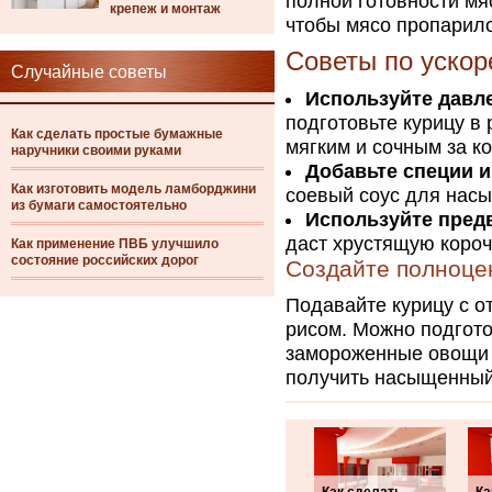
полной готовности мя
крепеж и монтаж
чтобы мясо пропарило
Советы по ускор
Случайные советы
Используйте давл
подготовьте курицу в
Как сделать простые бумажные
мягким и сочным за к
наручники своими руками
Добавьте специи 
Как изготовить модель ламборджини
соевый соус для насы
из бумаги самостоятельно
Используйте пред
даст хрустящую короч
Как применение ПВБ улучшило
состояние российских дорог
Создайте полноце
Подавайте курицу с 
рисом. Можно подгото
замороженные овощи 
получить насыщенный 