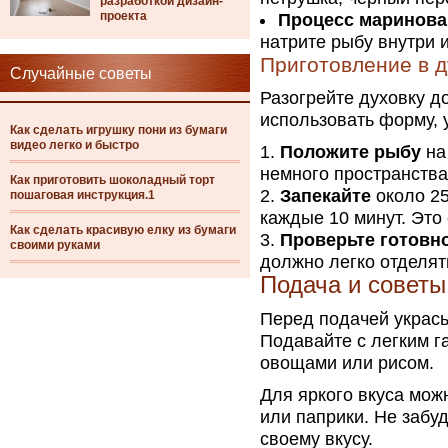
разработкой дизайн-
проекта
Процесс маринова
натрите рыбу внутри 
Приготовление в д
Случайные советы
Разогрейте духовку д
использовать форму, 
Как сделать игрушку пони из бумаги
видео легко и быстро
Положите рыбу
на
немного пространства
Как приготовить шоколадный торт
Запекайте
около 25
пошаговая инструкция.1
каждые 10 минут. Это
Как сделать красивую елку из бумаги
Проверьте готовн
своими руками
должно легко отделять
Подача и советы
Перед подачей укрась
Подавайте с легким 
овощами или рисом.
Для яркого вкуса мож
или паприки. Не забу
своему вкусу.