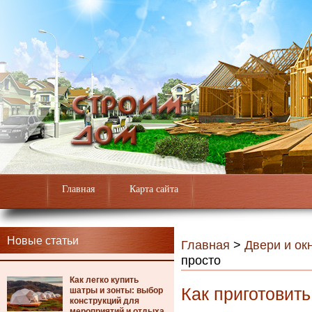
Главная
Карта сайта
Новые статьи
Главная
>
Двери и ок
просто
Как легко купить
Как приготовить
шатры и зонты: выбор
конструкций для
мероприятий и отдыха