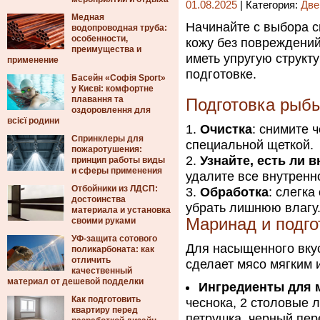
01.08.2025
| Категория:
Две
Медная
Начинайте с выбора с
водопроводная труба:
особенности,
кожу без повреждений
преимущества и
иметь упругую структу
применение
подготовке.
Басейн «Софія Sport»
у Києві: комфортне
плавання та
Подготовка рыб
оздоровлення для
всієї родини
Очистка
: снимите 
Спринклеры для
специальной щеткой.
пожаротушения:
Узнайте, есть ли 
принцип работы виды
и сферы применения
удалите все внутренн
Отбойники из ЛДСП:
Обработка
: слегк
достоинства
убрать лишнюю влагу
материала и установка
Маринад и подго
своими руками
УФ-защита сотового
Для насыщенного вкус
поликарбоната: как
отличить
сделает мясо мягким 
качественный
материал от дешевой подделки
Ингредиенты для 
Как подготовить
чеснока, 2 столовые 
квартиру перед
петрушка, черный пере