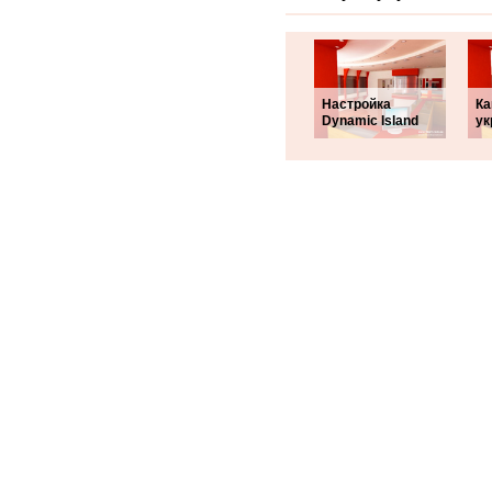
Настройка
Ка
Dynamic Island
ук