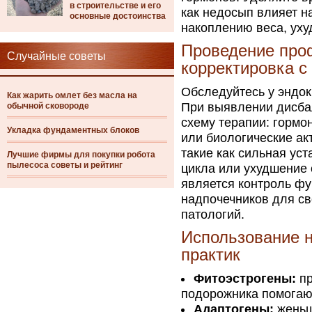
в строительстве и его
как недосып влияет н
основные достоинства
накоплению веса, ух
Проведение про
Случайные советы
корректировка 
Обследуйтесь у эндок
Как жарить омлет без масла на
При выявлении дисба
обычной сковороде
схему терапии: горм
Укладка фундаментных блоков
или биологические ак
такие как сильная ус
Лучшие фирмы для покупки робота
пылесоса советы и рейтинг
цикла или ухудшение 
является контроль фу
надпочечников для св
патологий.
Использование н
практик
Фитоэстрогены:
пр
подорожника помогают
Адаптогены:
женьш