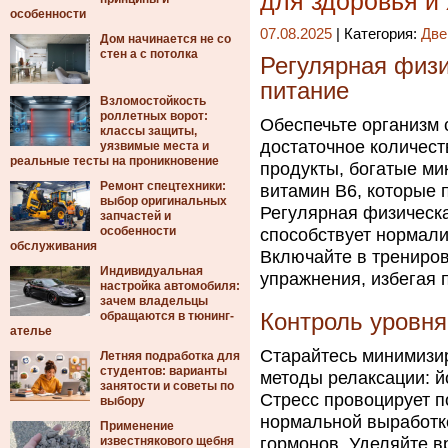
для здоровья и
особенности
07.08.2025
| Категория:
Две
Дом начинается не со
стен а с потолка
Регулярная физи
питание
Взломостойкость
роллетных ворот:
Обеспечьте организм
классы защиты,
достаточное количест
уязвимые места и
реальные тесты на проникновение
продукты, богатые ми
Ремонт спецтехники:
витамин В6, которые 
выбор оригинальных
Регулярная физическа
запчастей и
особенности
способствует нормали
обслуживания
Включайте в трениро
Индивидуальная
упражнения, избегая 
настройка автомобиля:
зачем владельцы
обращаются в тюнинг-
Контроль уровня
ателье
Старайтесь минимизир
Летняя подработка для
студентов: варианты
методы релаксации: й
занятости и советы по
Стресс провоцирует п
выбору
нормальной выработк
Применение
известнякового щебня
гормонов. Уделяйте вр