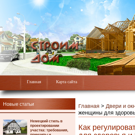
Главная
Карта сайта
Новые статьи
Главная
>
Двери и ок
женщины для здоровь
Немецкий стиль в
Как регулиров
проектировании
участка: требования,
принципы и