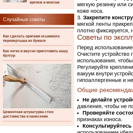
крепеж и монтаж
мягкую резинку или с
коже носа.
Закрепите констр
Случайные советы
мягкой ленты прикрепи
плотно фиксируется, 
Советы по экспл
Как сделать оригами осьминога
перевертыша из бумаги
Перед использованием
Как легко и вкусно приготовить кашу
Очистите устройство
булгур
использования, чтобы
Регулируйте креплени
вакуум внутри устрой
гипоаллергенные и н
Общие рекоменда
Не делайте устро
давления, чтобы не п
Цементная штукатурка стен:
Проверяйте состо
достоинства и нанесение
признаках износа.
Консультируйтесь 
использованием убеди