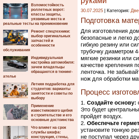
руками
Взломостойкость
роллетных ворот:
30.07.2025
| Категория:
Две
классы защиты,
Подготовка мате
уязвимые места и
реальные тесты на проникновение
Для изготовления дом
Ремонт спецтехники:
выбор оригинальных
безопасные и легко д
запчастей и
гибкую резину или си
особенности
обслуживания
трубочку диаметром 4-
мягкие резинки или с
Индивидуальная
настройка автомобиля:
качестве крепления п
зачем владельцы
ленточка. Не забывай
обращаются в тюнинг-
ателье
нож для обработки ма
Летняя подработка для
студентов: варианты
Процесс изготов
занятости и советы по
выбору
Создайте основу:
Применение
Это будет центральны
известнякового щебня
в строительстве и его
пройдет воздух.
основные достоинства
Обеспечьте герме
Что влияет на срок
установите тонкую ре
службы шкафа:
не поступал через дру
конструкция, стены,