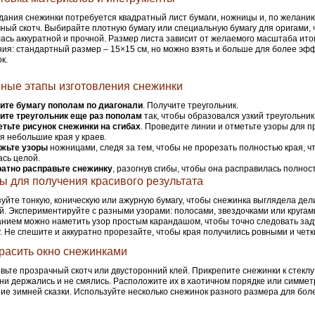
дания снежинки потребуется квадратный лист бумаги, ножницы и, по желанию
ный скотч. Выбирайте плотную бумагу или специальную бумагу для оригами,
ась аккуратной и прочной. Размер листа зависит от желаемого масштаба ито
ия: стандартный размер – 15×15 см, но можно взять и больше для более эф
к.
ные этапы изготовления снежинки
ите бумагу пополам по диагонали
. Получите треугольник.
ите треугольник еще раз пополам
так, чтобы образовался узкий треугольник
тьте рисунок снежинки на сгибах
. Проведите линии и отметьте узоры для п
я небольшие края у краев.
жьте узоры
ножницами, следя за тем, чтобы не прорезать полностью края, 
сь целой.
ратно расправьте снежинку
, разогнув сгибы, чтобы она расправилась полнос
ы для получения красивого результата
уйте тонкую, коническую или ажурную бумагу, чтобы снежинка выглядела дел
й. Экспериментируйте с разными узорами: полосами, звездочками или кругам
нием можно наметить узор простым карандашом, чтобы точно следовать за
. Не спешите и аккуратно прорезайте, чтобы края получились ровными и четк
красить окно снежинками
вьте прозрачный скотч или двусторонний клей. Прикрепите снежинки к стеклу
ни держались и не смялись. Расположите их в хаотичном порядке или симмет
е зимней сказки. Используйте несколько снежинок разного размера для бол