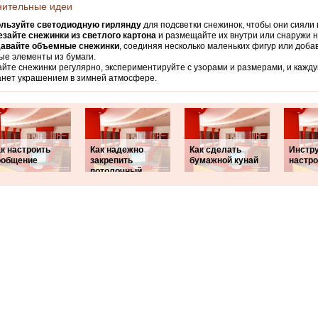
нительные идеи
льзуйте светодиодную гирлянду
для подсветки снежинок, чтобы они сияли 
зайте снежинки из светлого картона
и размещайте их внутри или снаружи н
авайте объемные снежинки
, соединяя несколько маленьких фигур или доб
е элементы из бумаги.
йте снежинки регулярно, экспериментируйте с узорами и размерами, и кажд
анет украшением в зимней атмосфере.
к настроить
Как надежно
Как сделать
Инстру
ообщение
закрепить
бумажной кунай
настро
потолочный