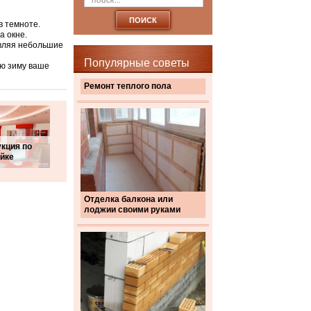
в темноте.
а окне.
авляя небольшие
Популярные советы
ую зиму ваше
Ремонт теплого пола
кция по
йке
Отделка балкона или
лоджии своими руками