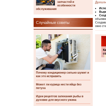
запчастей и
Допол
особенности
Испо
обслуживания
Выре
Созд
объемны
Случайные советы
Создава
окно ст
Ка
с
Почему кондиционер сильно шумит и
как это исправить
Может ли курица нести яйца без
петуха
Идеи рецептов запекания рыбы в
духовке для вкусного ужина