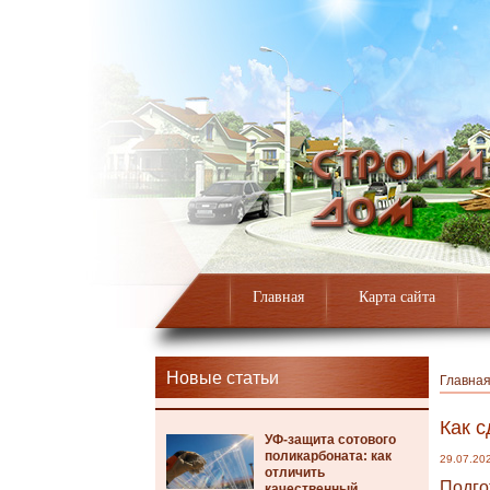
Главная
Карта сайта
Новые статьи
Главна
Как с
УФ-защита сотового
поликарбоната: как
29.07.20
отличить
Подго
качественный