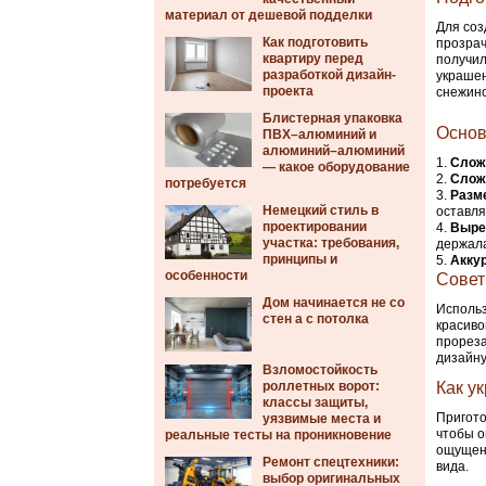
материал от дешевой подделки
Для соз
Как подготовить
прозрач
квартиру перед
получил
разработкой дизайн-
украшен
проекта
снежино
Блистерная упаковка
Основ
ПВХ–алюминий и
алюминий–алюминий
Слож
— какое оборудование
Слож
потребуется
Разме
Немецкий стиль в
оставля
проектировании
Выре
участка: требования,
держала
принципы и
Акку
особенности
Совет
Дом начинается не со
Использ
стен а с потолка
красиво
прореза
дизайну
Взломостойкость
роллетных ворот:
Как у
классы защиты,
Пригото
уязвимые места и
чтобы о
реальные тесты на проникновение
ощущени
Ремонт спецтехники:
вида.
выбор оригинальных