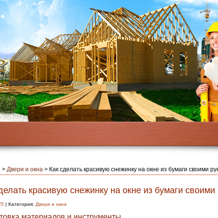
я
>
Двери и окна
>
Как сделать красивую снежинку на окне из бумаги своими ру
делать красивую снежинку на окне из бумаги своими
25
| Категория:
Двери и окна
товка материалов и инструменты