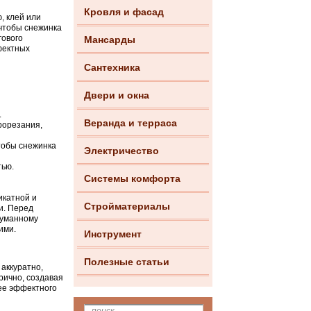
Кровля и фасад
, клей или
 чтобы снежинка
гового
Мансарды
фектных
Сантехника
Двери и окна
.
Веранда и терраса
рорезания,
чтобы снежинка
Электричество
тью.
Системы комфорта
икатной и
Стройматериалы
и. Перед
думанному
ими.
Инструмент
Полезные статьи
 аккуратно,
рично, создавая
ее эффектного