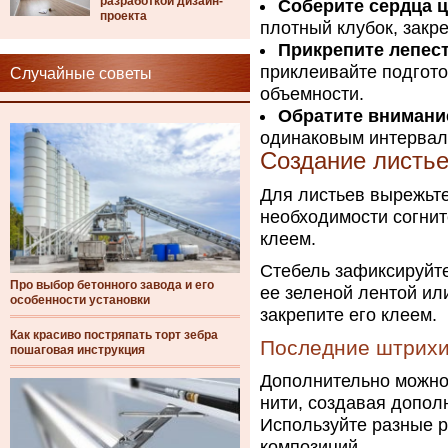
разработкой дизайн-
Соберите сердца ц
проекта
плотный клубок, закр
Прикрепите лепес
приклеивайте подгото
Случайные советы
объемности.
Обратите внимани
одинаковым интервал
Создание листье
Для листьев вырежьте
необходимости согнит
клеем.
Стебель зафиксируйте
Про выбор бетонного завода и его
ее зеленой лентой или
особенности установки
закрепите его клеем.
Как красиво постряпать торт зебра
Последние штрих
пошаговая инструкция
Дополнительно можно 
нити, создавая допол
Используйте разные р
композиций.