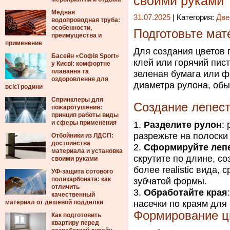
своими руками
Медная
31.07.2025
| Категория:
Две
водопроводная труба:
особенности,
Подготовьте мат
преимущества и
применение
Для создания цветов 
Басейн «Софія Sport»
клей или горячий пист
у Києві: комфортне
плавання та
зеленая бумага или ф
оздоровлення для
диаметра рулона, обы
всієї родини
Спринклеры для
Создание лепес
пожаротушения:
принцип работы виды
и сферы применения
Разделите рулон
:
разрежьте на полоски
Отбойники из ЛДСП:
достоинства
Сформируйте леп
материала и установка
скрутите по длине, с
своими руками
более realistic вида,
УФ-защита сотового
поликарбоната: как
зубчатой формы.
отличить
Обработайте края
качественный
материал от дешевой подделки
насечки по краям для
Формирование ц
Как подготовить
квартиру перед