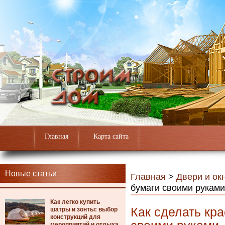
Главная
Карта сайта
Новые статьи
Главная
>
Двери и ок
бумаги своими руками
Как легко купить
Как сделать кр
шатры и зонты: выбор
конструкций для
мероприятий и отдыха