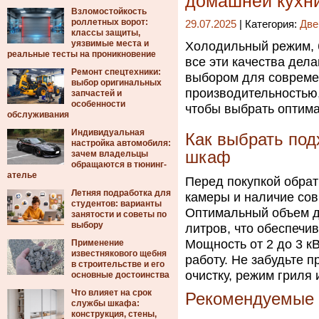
домашней кухн
Взломостойкость
роллетных ворот:
29.07.2025
| Категория:
Две
классы защиты,
уязвимые места и
Холодильный режим, 
реальные тесты на проникновение
все эти качества де
Ремонт спецтехники:
выбором для совреме
выбор оригинальных
производительностью
запчастей и
особенности
чтобы выбрать оптим
обслуживания
Индивидуальная
Как выбрать под
настройка автомобиля:
шкаф
зачем владельцы
обращаются в тюнинг-
ателье
Перед покупкой обрат
Летняя подработка для
камеры и наличие со
студентов: варианты
Оптимальный объем дл
занятости и советы по
выбору
литров, что обеспечи
Мощность от 2 до 3 к
Применение
известнякового щебня
работу. Не забудьте 
в строительстве и его
очистку, режим гриля
основные достоинства
Что влияет на срок
Рекомендуемые
службы шкафа:
конструкция, стены,