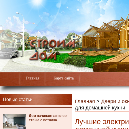
Главная
Карта сайта
Новые статьи
Главная
>
Двери и ок
для домашней кухни
Дом начинается не со
Лучшие электр
стен а с потолка