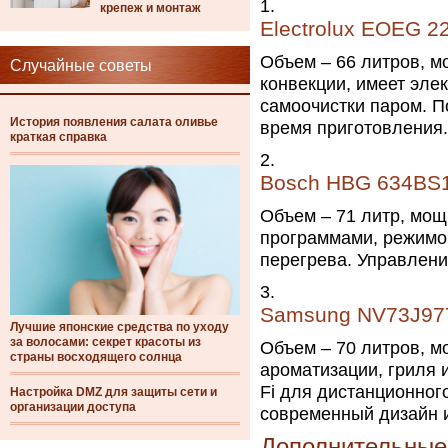
крепеж и монтаж
Electrolux EOEG 2
Объем – 66 литров, мо
Случайные советы
конвекции, имеет эле
самоочистки паром. П
История появления салата оливье
время приготовления.
краткая справка
Bosch HBG 634BS
Объем – 71 литр, мощ
программами, режимо
перегрева. Управлени
Samsung NV73J97
Лучшие японские средства по уходу
за волосами: секрет красоты из
Объем – 70 литров, м
страны восходящего солнца
ароматизации, гриля 
Fi для дистанционног
Настройка DMZ для защиты сети и
организации доступа
современный дизайн и
Дополнительные 