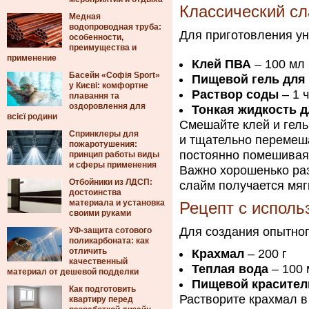
Классический сл
Медная
водопроводная труба:
Для приготовления ун
особенности,
преимущества и
применение
Клей ПВА
– 100 мл
Басейн «Софія Sport»
Пищевой гель для 
у Києві: комфортне
Раствор соды
– 1 
плавання та
оздоровлення для
Тонкая жидкость д
всієї родини
Смешайте клей и гель
Спринклеры для
и тщательно перемеш
пожаротушения:
постоянно помешивая,
принцип работы виды
и сферы применения
Важно хорошенько раз
Отбойники из ЛДСП:
слайм получается мягк
достоинства
материала и установка
Рецепт с исполь
своими руками
Для создания опытног
УФ-защита сотового
поликарбоната: как
отличить
Крахмал
– 200 г
качественный
Теплая вода
– 100 
материал от дешевой подделки
Пищевой красител
Как подготовить
Растворите крахмал в
квартиру перед