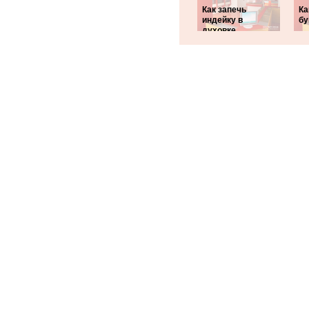
Как запечь
Ка
индейку в
бу
духовке