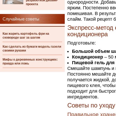
разработкой дизайн-
однородности. Добавь
проекта
ярким. Постепенно вв
помешивая. В результ
слайм. Такой рецепт 
Случайные советы
Экспресс-метод 
кондиционера
Как жарить картофель фри на
сковороде шаг за шагом
Подготовьте:
Как сделать из бумаги модель газели
своими руками
Большой объем ш
Кондиционер
– 50 
Мифы о деревянных конструкциях:
Пищевой гель для 
правда или ложь
Смешайте шампунь и к
Постоянно мешайте до
получается жидкой, д
пищевого клея, чтобы
подходит для быстрог
ингредиентов.
Советы по уходу
Правильное хране