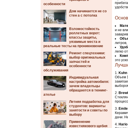
прибега
особенности
удобств
Дом начинается не со
стен а с потолка
Основ
Мате
Взломостойкость
и не вл
роллетных ворот:
заварив
классы защиты,
Объ
уязвимые места и
литров,
реальные тесты на проникновение
Удоб
легко о
Ремонт спецтехники:
Комп
выбор оригинальных
это уск
запчастей и
Лучши
особенности
обслуживания
Kuhn 
Объем 1
Индивидуальная
закипае
настройка автомобиля:
выбором
зачем владельцы
обращаются в тюнинг-
Brewi
ателье
Стеклян
процесс
Летняя подработка для
студентов: варианты
Emile
занятости и советы по
Керамич
выбору
дачи. Н
Применение
Hario
известнякового щебня