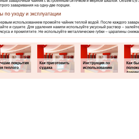
ный заварочный чайник с встроенным ситечком и мерной шкалой. Объем 0,6 
трого заваривания на одну-две порции.
ы по уходу и эксплуатации
ервым использованием промойте чайник теплой водой. После каждого завар
айте и сушите. Для удаления накипи используйте уксусный раствор – залейт
уксуса и прокипятите. Не используйте металлические губки – царапины снижа
учшие покрытия
Как приготовить
Инструкция по
Как бы
ля теплого
судака
использованию
полож
ламин