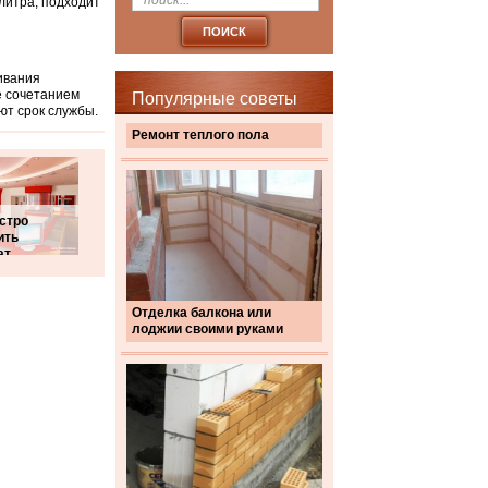
литра, подходит
ивания
е сочетанием
Популярные советы
ют срок службы.
Ремонт теплого пола
стро
ить
ат
Отделка балкона или
лоджии своими руками