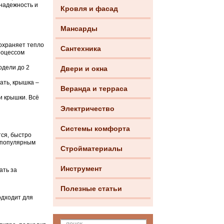
 надежность и
Кровля и фасад
Мансарды
сохраняет тепло
Сантехника
процессом
одели до 2
Двери и окна
ать, крышка –
Веранда и терраса
и крышки. Всё
Электричество
Системы комфорта
тся, быстро
о популярным
Стройматериалы
Инструмент
ать за
Полезные статьи
одходит для