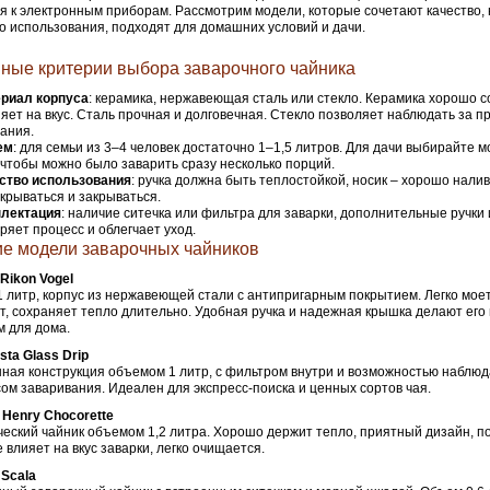
я к электронным приборам. Рассмотрим модели, которые сочетают качество,
о использования, подходят для домашних условий и дачи.
ные критерии выбора заварочного чайника
риал корпуса
: керамика, нержавеющая сталь или стекло. Керамика хорошо 
ияет на вкус. Сталь прочная и долговечная. Стекло позволяет наблюдать за 
ания.
ем
: для семьи из 3–4 человек достаточно 1–1,5 литров. Для дачи выбирайте м
 чтобы можно было заварить сразу несколько порций.
ство использования
: ручка должна быть теплостойкой, носик – хорошо налив
ткрываться и закрываться.
лектация
: наличие ситечка или фильтра для заварки, дополнительные ручки 
оряет процесс и облегчает уход.
е модели заварочных чайников
Rikon Vogel
 литр, корпус из нержавеющей стали с антипригарным покрытием. Легко мое
т, сохраняет тепло длительно. Удобная ручка и надежная крышка делают ег
 для дома.
sta Glass Drip
ная конструкция объемом 1 литр, с фильтром внутри и возможностью наблюд
ом заваривания. Идеален для экспресс-поиска и ценных сортов чая.
 Henry Chocorette
еский чайник объемом 1,2 литра. Хорошо держит тепло, приятный дизайн, п
е влияет на вкус заварки, легко очищается.
 Scala