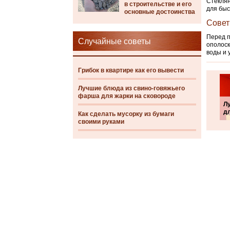
Стеклян
в строительстве и его
для быс
основные достоинства
Совет
Перед п
Случайные советы
ополоск
воды и 
Грибок в квартире как его вывести
Лучшие блюда из свино-говяжьего
фарша для жарки на сковороде
Л
д
Как сделать мусорку из бумаги
своими руками