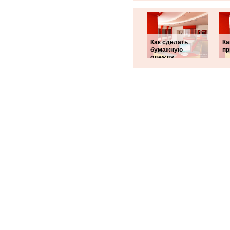
Как сделать
Ка
бумажную
пр
одежду