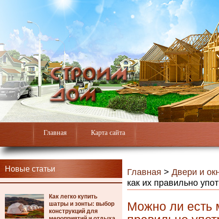
Главная
Карта сайта
Новые статьи
Главная
>
Двери и ок
как их правильно упо
Как легко купить
Можно ли есть 
шатры и зонты: выбор
конструкций для
мероприятий и отдыха