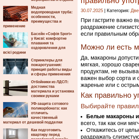
правильно упот
Медная
30.07.2025
| Категория:
Две
водопроводная труба:
особенности,
При гастрите важно в
преимущества и
применение
раздражение слизисто
если правильным обра
Басейн «Софія Sport»
у Києві: комфортне
плавання та
Можно ли есть м
оздоровлення для
всієї родини
Да, макароны допусти
Спринклеры для
мягкая, хорошо сваре
пожаротушения:
принцип работы виды
продуктам, не вызыв
и сферы применения
важен выбор сорта и 
Отбойники из ЛДСП:
жареные или с острым
достоинства
материала и установка
Как правильно у
своими руками
УФ-защита сотового
Выбирайте правил
поликарбоната: как
отличить
Белые макароны и
качественный
материал от дешевой подделки
всего, так как они мя
Откажитесь от цель
Как подготовить
квартиру перед
раздражать слизистую